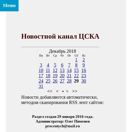
Меню
Новостной канал ЦСКА
Декабрь 2018
Пн
Вт
Ср
Чт
Пт
Сб
Вс
1
2
3
4
5
6
7
8
9
10
11
12
13
14
15
16
17
18
19
20
21
22
23
24
25
26
27
28
29
30
31
<<
<
•
>
>>
Новости добавляются автоматически,
методом сканирования RSS лент сайтов:
Раздел создан 29 января 2016 года.
Администратор: Олег Пименов
procentych@mail.ru