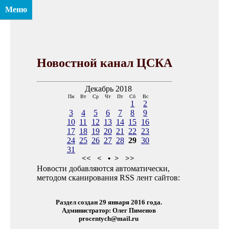
Меню
Новостной канал ЦСКА
Декабрь 2018
Пн
Вт
Ср
Чт
Пт
Сб
Вс
1
2
3
4
5
6
7
8
9
10
11
12
13
14
15
16
17
18
19
20
21
22
23
24
25
26
27
28
29
30
31
<<
<
•
>
>>
Новости добавляются автоматически,
методом сканирования RSS лент сайтов:
Раздел создан 29 января 2016 года.
Администратор: Олег Пименов
procentych@mail.ru