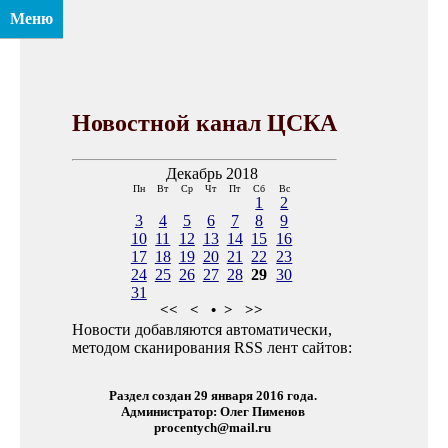
Меню
Новостной канал ЦСКА
Декабрь 2018
Пн
Вт
Ср
Чт
Пт
Сб
Вс
1
2
3
4
5
6
7
8
9
10
11
12
13
14
15
16
17
18
19
20
21
22
23
24
25
26
27
28
29
30
31
<<
<
•
>
>>
Новости добавляются автоматически,
методом сканирования RSS лент сайтов:
Раздел создан 29 января 2016 года.
Администратор: Олег Пименов
procentych@mail.ru