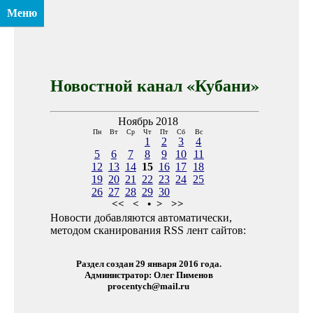
Меню
Новостной канал «Кубани»
Ноябрь 2018
Пн
Вт
Ср
Чт
Пт
Сб
Вс
1
2
3
4
5
6
7
8
9
10
11
12
13
14
15
16
17
18
19
20
21
22
23
24
25
26
27
28
29
30
<<
<
•
>
>>
Новости добавляются автоматически,
методом сканирования RSS лент сайтов:
Раздел создан 29 января 2016 года.
Администратор: Олег Пименов
procentych@mail.ru