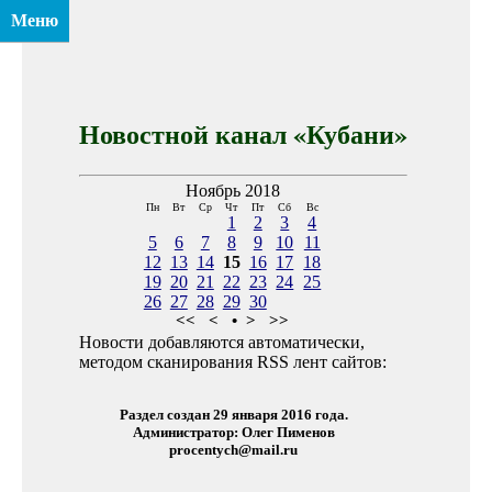
Меню
Новостной канал «Кубани»
Ноябрь 2018
Пн
Вт
Ср
Чт
Пт
Сб
Вс
1
2
3
4
5
6
7
8
9
10
11
12
13
14
15
16
17
18
19
20
21
22
23
24
25
26
27
28
29
30
<<
<
•
>
>>
Новости добавляются автоматически,
методом сканирования RSS лент сайтов:
Раздел создан 29 января 2016 года.
Администратор: Олег Пименов
procentych@mail.ru