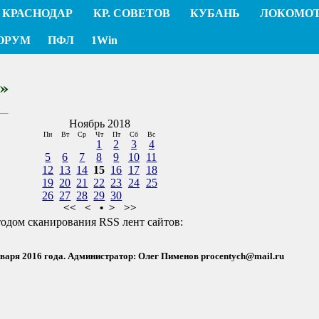
КРАСНОДАР
КР. СОВЕТОВ
КУБАНЬ
ЛОКОМО
ОРУМ
ПФЛ
1Win
»
Ноябрь 2018
Пн
Вт
Ср
Чт
Пт
Сб
Вс
1
2
3
4
5
6
7
8
9
10
11
12
13
14
15
16
17
18
19
20
21
22
23
24
25
26
27
28
29
30
<<
<
•
>
>>
тодом сканирования RSS лент сайтов:
нваря 2016 года. Администратор: Олег Пименов
procentych@mail.ru