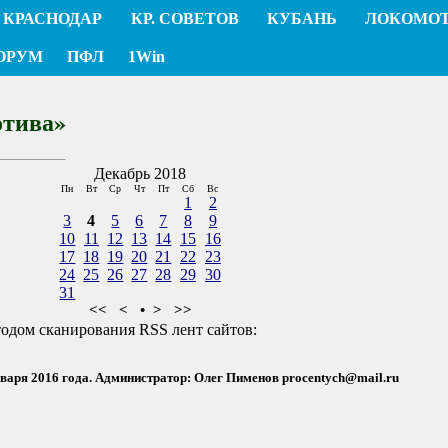
КРАСНОДАР
КР. СОВЕТОВ
КУБАНЬ
ЛОКОМО
ОРУМ
ПФЛ
1Win
отива»
Декабрь 2018
Пн
Вт
Ср
Чт
Пт
Сб
Вс
1
2
3
4
5
6
7
8
9
10
11
12
13
14
15
16
17
18
19
20
21
22
23
24
25
26
27
28
29
30
31
<<
<
•
>
>>
тодом сканирования RSS лент сайтов:
нваря 2016 года. Администратор: Олег Пименов
procentych@mail.ru