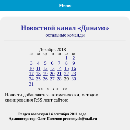
Меню
Новостной канал «Динамо»
остальные команды
Декабрь 2018
Пн
Вт
Ср
Чт
Пт
Сб
Вс
1
2
3
4
5
6
7
8
9
10
11
12
13
14
15
16
17
18
19
20
21
22
23
24
25
26
27
28
29
30
31
<<
<
•
>
>>
Новости добавляются автоматически, методом
сканирования RSS лент сайтов:
Раздел воссоздан 14 сентября 2011 года.
Администратор: Олег Пименов
procentych@mail.ru