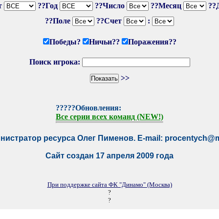
т
??Год
??Число
??Месяц
??
??Поле
??Счет
:
Победы?
Ничьи??
Поражения??
Поиск игрока:
>>
?????Обновления:
Все серии всех команд (NEW!)
нистратор ресурса Олег Пименов. E-mail:
procentych@m
Сайт создан 17 апреля 2009 года
При поддержке сайта ФК "Динамо" (Москва)
?
?