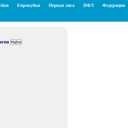
убки
Еврокубки
Первая лига
ПФЛ
Федерация
огия