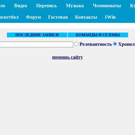
ло
Видео
Перепись
Музыка
Чемпионаты
К
аскетбол
Форум
Гостевая
Контакты
1Win
ПОСЛЕДНИЕ ЗАПИСИ
КОМАНДЫ И СЕЗОНЫ
Релевантность
Хронол
помощь сайту