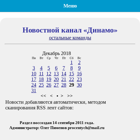
Меню
Новостной канал «Динамо»
остальные команды
Декабрь 2018
Пн
Вт
Ср
Чт
Пт
Сб
Вс
1
2
3
4
5
6
7
8
9
10
11
12
13
14
15
16
17
18
19
20
21
22
23
24
25
26
27
28
29
30
31
<<
<
•
>
>>
Новости добавляются автоматически, методом
сканирования RSS лент сайтов:
Раздел воссоздан 14 сентября 2011 года.
Администратор: Олег Пименов
procentych@mail.ru