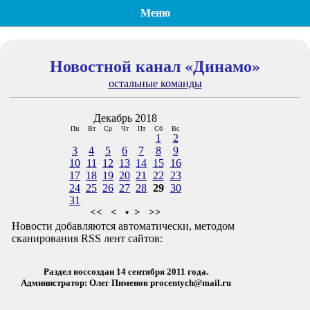
Меню
Новостной канал «Динамо»
остальные команды
Декабрь 2018
Пн
Вт
Ср
Чт
Пт
Сб
Вс
1
2
3
4
5
6
7
8
9
10
11
12
13
14
15
16
17
18
19
20
21
22
23
24
25
26
27
28
29
30
31
<<
<
•
>
>>
Новости добавляются автоматически, методом
сканирования RSS лент сайтов:
Раздел воссоздан 14 сентября 2011 года.
Администратор: Олег Пименов
procentych@mail.ru