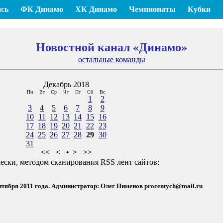
сь
ФК Динамо
ХК Динамо
Чемпионаты
Кубки
Новостной канал «Динамо»
остальные команды
Декабрь 2018
Пн
Вт
Ср
Чт
Пт
Сб
Вс
1
2
3
4
5
6
7
8
9
10
11
12
13
14
15
16
17
18
19
20
21
22
23
24
25
26
27
28
29
30
31
<<
<
•
>
>>
ески, методом сканирования RSS лент сайтов:
ентября 2011 года. Администратор: Олег Пименов
procentych@mail.ru