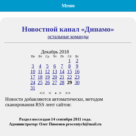
Меню
Новостной канал «Динамо»
остальные команды
Декабрь 2018
Пн
Вт
Ср
Чт
Пт
Сб
Вс
1
2
3
4
5
6
7
8
9
10
11
12
13
14
15
16
17
18
19
20
21
22
23
24
25
26
27
28
29
30
31
<<
<
•
>
>>
Новости добавляются автоматически, методом
сканирования RSS лент сайтов:
Раздел воссоздан 14 сентября 2011 года.
Администратор: Олег Пименов
procentych@mail.ru