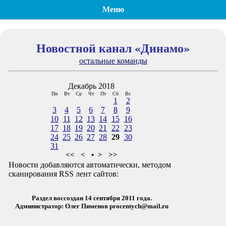
Меню
Новостной канал «Динамо»
остальные команды
Декабрь 2018
Пн
Вт
Ср
Чт
Пт
Сб
Вс
1
2
3
4
5
6
7
8
9
10
11
12
13
14
15
16
17
18
19
20
21
22
23
24
25
26
27
28
29
30
31
<<
<
•
>
>>
Новости добавляются автоматически, методом
сканирования RSS лент сайтов:
Раздел воссоздан 14 сентября 2011 года.
Администратор: Олег Пименов
procentych@mail.ru