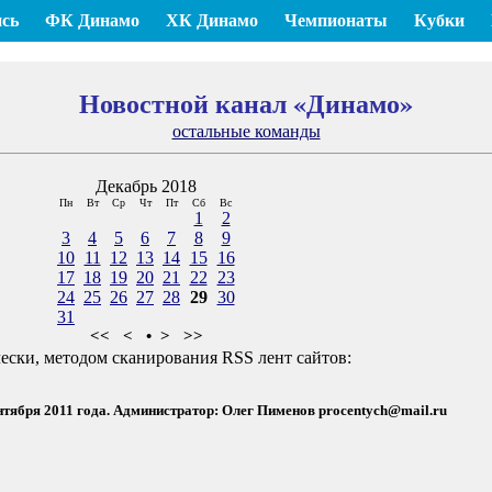
сь
ФК Динамо
ХК Динамо
Чемпионаты
Кубки
Новостной канал «Динамо»
остальные команды
Декабрь 2018
Пн
Вт
Ср
Чт
Пт
Сб
Вс
1
2
3
4
5
6
7
8
9
10
11
12
13
14
15
16
17
18
19
20
21
22
23
24
25
26
27
28
29
30
31
<<
<
•
>
>>
ески, методом сканирования RSS лент сайтов:
ентября 2011 года. Администратор: Олег Пименов
procentych@mail.ru