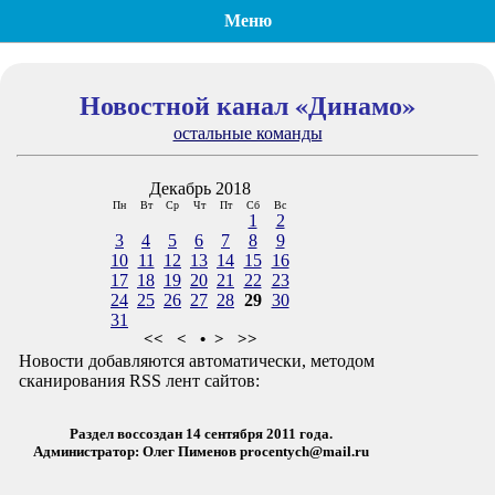
Меню
Новостной канал «Динамо»
остальные команды
Декабрь 2018
Пн
Вт
Ср
Чт
Пт
Сб
Вс
1
2
3
4
5
6
7
8
9
10
11
12
13
14
15
16
17
18
19
20
21
22
23
24
25
26
27
28
29
30
31
<<
<
•
>
>>
Новости добавляются автоматически, методом
сканирования RSS лент сайтов:
Раздел воссоздан 14 сентября 2011 года.
Администратор: Олег Пименов
procentych@mail.ru