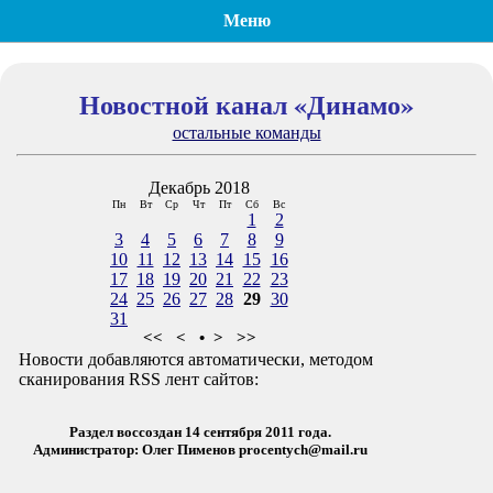
Меню
Новостной канал «Динамо»
остальные команды
Декабрь 2018
Пн
Вт
Ср
Чт
Пт
Сб
Вс
1
2
3
4
5
6
7
8
9
10
11
12
13
14
15
16
17
18
19
20
21
22
23
24
25
26
27
28
29
30
31
<<
<
•
>
>>
Новости добавляются автоматически, методом
сканирования RSS лент сайтов:
Раздел воссоздан 14 сентября 2011 года.
Администратор: Олег Пименов
procentych@mail.ru