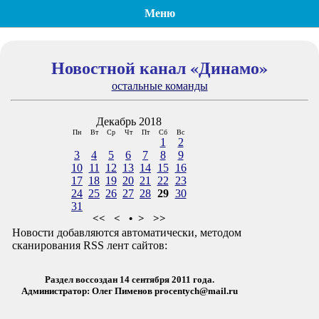
Меню
Новостной канал «Динамо»
остальные команды
Декабрь 2018
Пн
Вт
Ср
Чт
Пт
Сб
Вс
1
2
3
4
5
6
7
8
9
10
11
12
13
14
15
16
17
18
19
20
21
22
23
24
25
26
27
28
29
30
31
<<
<
•
>
>>
Новости добавляются автоматически, методом
сканирования RSS лент сайтов:
Раздел воссоздан 14 сентября 2011 года.
Администратор: Олег Пименов
procentych@mail.ru