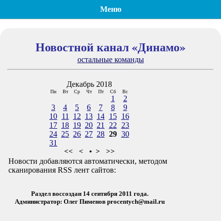
Меню
Новостной канал «Динамо»
остальные команды
Декабрь 2018
Пн
Вт
Ср
Чт
Пт
Сб
Вс
1
2
3
4
5
6
7
8
9
10
11
12
13
14
15
16
17
18
19
20
21
22
23
24
25
26
27
28
29
30
31
<<
<
•
>
>>
Новости добавляются автоматически, методом
сканирования RSS лент сайтов:
Раздел воссоздан 14 сентября 2011 года.
Администратор: Олег Пименов
procentych@mail.ru