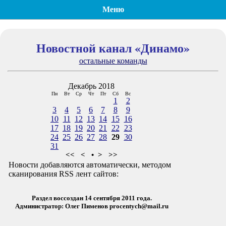
Меню
Новостной канал «Динамо»
остальные команды
Декабрь 2018
Пн
Вт
Ср
Чт
Пт
Сб
Вс
1
2
3
4
5
6
7
8
9
10
11
12
13
14
15
16
17
18
19
20
21
22
23
24
25
26
27
28
29
30
31
<<
<
•
>
>>
Новости добавляются автоматически, методом
сканирования RSS лент сайтов:
Раздел воссоздан 14 сентября 2011 года.
Администратор: Олег Пименов
procentych@mail.ru