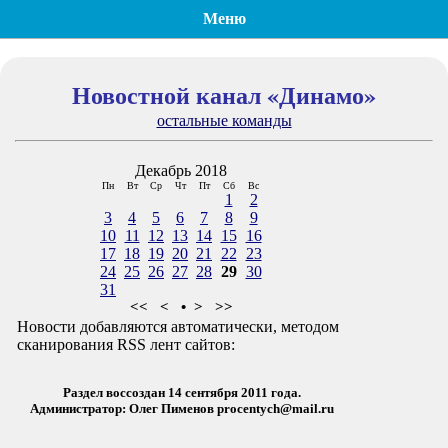
Меню
Новостной канал «Динамо»
остальные команды
Декабрь 2018
Пн
Вт
Ср
Чт
Пт
Сб
Вс
1
2
3
4
5
6
7
8
9
10
11
12
13
14
15
16
17
18
19
20
21
22
23
24
25
26
27
28
29
30
31
<<
<
•
>
>>
Новости добавляются автоматически, методом
сканирования RSS лент сайтов:
Раздел воссоздан 14 сентября 2011 года.
Администратор: Олег Пименов
procentych@mail.ru