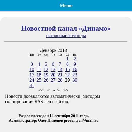
Меню
Новостной канал «Динамо»
остальные команды
Декабрь 2018
Пн
Вт
Ср
Чт
Пт
Сб
Вс
1
2
3
4
5
6
7
8
9
10
11
12
13
14
15
16
17
18
19
20
21
22
23
24
25
26
27
28
29
30
31
<<
<
•
>
>>
Новости добавляются автоматически, методом
сканирования RSS лент сайтов:
Раздел воссоздан 14 сентября 2011 года.
Администратор: Олег Пименов
procentych@mail.ru