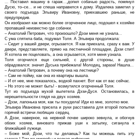
... Поставил машину в гараж...,допил собачью радость, помянул
Дусю, то–се... и не спеша направился к дому. Издалека заметил у
своего подъезда Эльвиру Ивановну, приехавшею раньше, не
предупредив.
Он изобразил как можно более огорченное лицо, подошел к хозяйке
пропавшей неизвестно где собачки.
– Анатолий Петрович, что произошло? Дэзи меня не узнала...
С ума спятила баба, подумал Толя. А Эльвира продолжала:
– Сидит у вашей двери, огрызается. Я как приехала, сразу к вам. У
двери, представляете, прямо на лестничной площадке, Дэзи спит!
Я хотела ее поцеловать, а она огрызается, хотя меня узнала.
Толя огорчился еще сильней, с другой стороны, в душе
обрадовался: значит Дуська прибежала! Молодец, зараза! Нашла...
– Анатолий Петрович, а почему она на лестнице?
– Сам не пойму, как она из квартиры вышла.
– И от нее, мне показалось, водкой пахнет. Вот как от вас сейчас.
– Но этого не может быть! - возмутился огорченный Толя.
Тут из подъезда мухой вылетела Дэзи-Дуся. Остановилась, в
нерешительности глядя на двух хозяев.
– Дэзи, лапонька моя, как ты похудела! Иди ко мне, золотко мое.
Эльвира Ивановна присела и руки расставила для второй попытки
горячей встречи любящих сердец.
А Дэзи, наверное, на нервной почве широко зевнула, и обогнув
обоих хозяев, виновато прижав уши к затылку, сиганула к
ближайшей лужице.
– Боже мой, Дэзи, что ты делаешь? Как ты можешь пить эту
гадость! Там же микробы и всякая инфекция.