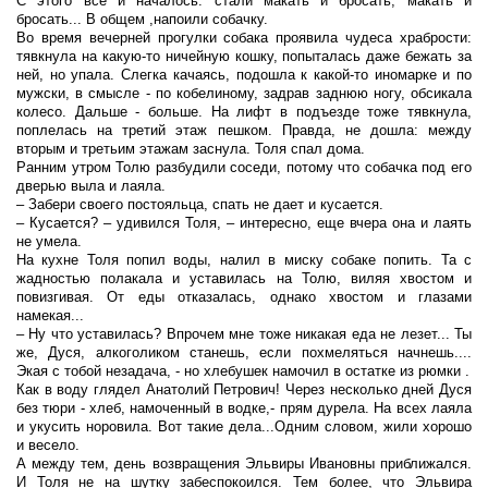
С этого все и началось: стали макать и бросать, макать и
бросать... В общем ,напоили собачку.
Во время вечерней прогулки собака проявила чудеса храбрости:
тявкнула на какую-то ничейную кошку, попыталась даже бежать за
ней, но упала. Слегка качаясь, подошла к какой-то иномарке и по
мужски, в смысле - по кобелиному, задрав заднюю ногу, обсикала
колесо. Дальше - больше. На лифт в подъезде тоже тявкнула,
поплелась на третий этаж пешком. Правда, не дошла: между
вторым и третьим этажам заснула. Толя спал дома.
Ранним утром Толю разбудили соседи, потому что собачка под его
дверью выла и лаяла.
– Забери своего постояльца, спать не дает и кусается.
– Кусается? – удивился Толя, – интересно, еще вчера она и лаять
не умела.
На кухне Толя попил воды, налил в миску собаке попить. Та с
жадностью полакала и уставилась на Толю, виляя хвостом и
повизгивая. От еды отказалась, однако хвостом и глазами
намекая...
– Ну что уставилась? Впрочем мне тоже никакая еда не лезет... Ты
же, Дуся, алкоголиком станешь, если похмеляться начнешь....
Экая с тобой незадача, - но хлебушек намочил в остатке из рюмки .
Как в воду глядел Анатолий Петрович! Через несколько дней Дуся
без тюри - хлеб, намоченный в водке,- прям дурела. На всех лаяла
и укусить норовила. Вот такие дела...Одним словом, жили хорошо
и весело.
А между тем, день возвращения Эльвиры Ивановны приближался.
И Толя не на шутку забеспокоился. Тем более, что Эльвира