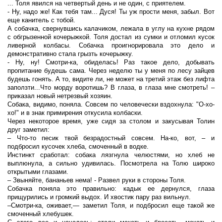
... Толя явился на четвертый день и не один, с приятелем.
- Ну, надо же! Как тебя там... Дуся! Ты уж прости меня, забыл. Вот
еще канитель с тобой.
А собачка, свернувшись калачиком, лежала в углу на кухне рядом
с обгрызенной кочерыжкой. Толя достал из сумки и отломил кусок
ливерной колбасы. Собачка проигнорировала это дело и
демонстративно стала грызть кочерыжку.
- Ну, ну! Смотри-ка, обиделась! Раз такое дело, добывать
пропитание будешь сама. Через неделю ты у меня по лесу зайцев
будешь гонять. А то, видите ли, не может на третий этаж без лифта
заползти...Что морду воротишь? В глаза, в глаза мне смотреть! –
приказал новый нетрезвый хозяин.
Собака, видимо, поняла. Совсем по человечески вздохнула: "О-хо-
хо!" и в знак примирения откусила колбаски.
Через некоторое время, уже сидя за столом и закусывая Толин
друг заметил:
– Что-то песик твой безрадостный совсем. На-ко, вот, – и
подбросил кусочек хлеба, смоченный в водке.
Инстинкт сработал: собака лязгнула челюстями, но хлеб не
выплюнула, а сильно удивилась. Посмотрела на Толю широко
открытыми глазами.
– Звыняйте, бананьев нема! - Развел руки в стороны Толя.
Собачка поняла это правильно: кадык ее дернулся, глаза
прищурились и громкий выдох. И хвостик пару раз вильнул.
–Смотри-ка, оживает,— заметил Толя, и подбросил еще такой же
смоченный хлебушек.