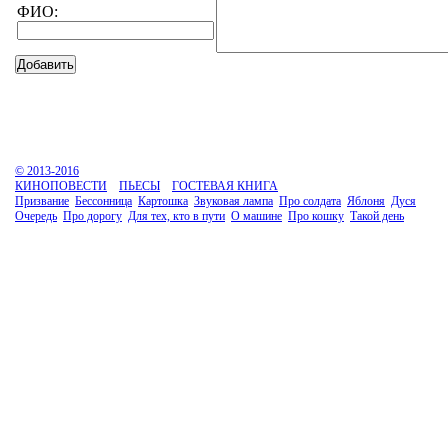
ФИО:
© 2013-2016
КИНОПОВЕСТИ
ПЬЕСЫ
ГОСТЕВАЯ КНИГА
Призвание
Бессонница
Картошка
Звуковая лампа
Про солдата
Яблоня
Дуся
Очередь
Про дорогу
Для тех, кто в пути
О машине
Про кошку
Такой день