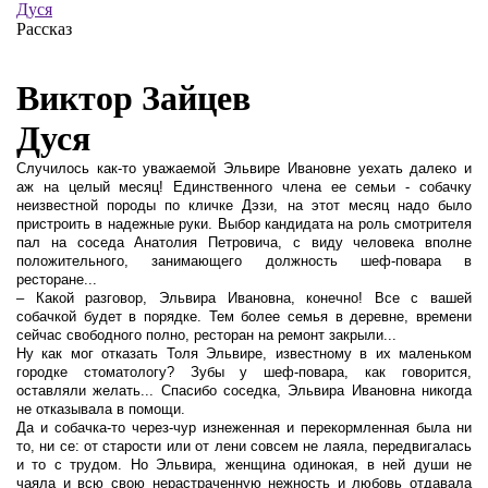
Дуся
Рассказ
Виктор Зайцев
Дуся
Случилось как-то уважаемой Эльвире Ивановне уехать далеко и
аж на целый месяц! Единственного члена ее семьи - собачку
неизвестной породы по кличке Дэзи, на этот месяц надо было
пристроить в надежные руки. Выбор кандидата на роль смотрителя
пал на соседа Анатолия Петровича, с виду человека вполне
положительного, занимающего должность шеф-повара в
ресторане...
– Какой разговор, Эльвира Ивановна, конечно! Все с вашей
собачкой будет в порядке. Тем более семья в деревне, времени
сейчас свободного полно, ресторан на ремонт закрыли...
Ну как мог отказать Толя Эльвире, известному в их маленьком
городке стоматологу? Зубы у шеф-повара, как говорится,
оставляли желать... Спасибо соседка, Эльвира Ивановна никогда
не отказывала в помощи.
Да и собачка-то через-чур изнеженная и перекормленная была ни
то, ни се: от старости или от лени совсем не лаяла, передвигалась
и то с трудом. Но Эльвира, женщина одинокая, в ней души не
чаяла и всю свою нерастраченную нежность и любовь отдавала