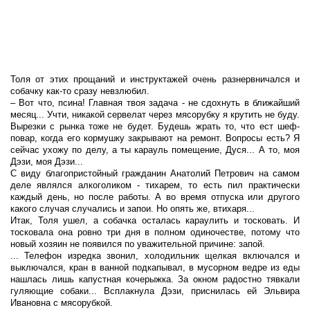
Толя от этих прощаний и инструктажей очень разнервничался и
собачку как-то сразу невзлюбил.
– Вот что, псина! Главная твоя задача - не сдохнуть в ближайший
месяц... Учти, никакой сервелат через мясорубку я крутить не буду.
Вырезки с рынка тоже не будет. Будешь жрать то, что ест шеф-
повар, когда его кормушку закрывают на ремонт. Вопросы есть? Я
сейчас ухожу по делу, а ты карауль помещение, Дуся... А то, моя
Дэзи, моя Дэзи...
С виду благопристойный гражданин Анатолий Петрович на самом
деле являлся алкоголиком - тихарем, то есть пил практически
каждый день, но после работы. А во время отпуска или другого
какого случая случались и запои. Но опять же, втихаря...
Итак, Толя ушел, а собачка осталась караулить и тосковать. И
тосковала она ровно три дня в полном одиночестве, потому что
новый хозяин не появился по уважительной причине: запой.
... Телефон изредка звонил, холодильник щелкая включался и
выключался, кран в ванной подкапывал, в мусорном ведре из еды
нашлась лишь капустная кочерыжка. За окном радостно тявкали
гуляющие собаки... Всплакнула Дэзи, приснилась ей Эльвира
Ивановна с мясорубкой.