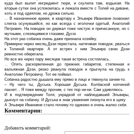
куда был вылит ингредиент тюри, и скулила там, вздыхая. На
вторые сутки она успокоилась и лежала вместе с Толей на диване,
хоть и под одеялом, но дрожа сильно.
... В назначенное время, в квартиру к Эльвире Ивановне позвонил
слегка осунувшийся, но как всегда с иголочки одетый, Анатолий
Петрович. На поводке он держал тоже чистую и причесанную, но с
мутными, слезящимися глазами, Дусю.
На этот раз собачка очень даже признала хозяйку.
Примерно через месяц Дэзи перестала, натягивая поводок, рваться
к Толиной квартире. А от встреч с ним Эльвира свою Дэзи
ревностно оберегала.
Но все же через пару месяцев такая встреча состоялась.
... Опять раскормленная до прежних габаритов, степенная и
вальяжная Дэзи, резко рванула поводок и прыгнула на грудь к
Анатолию Петровичу. Тот ее поймал.
Собачка радостно дышала ему прямо в лицо и тявкнула зачем-то.
– Ну чего ты, Дуська. Хорошая Дуська. Колбаской копченой
пахнет... Я тоже между прочим, с тех пор ни-ни. Сам удивляюсь.
И в подтверждение Толя, украдкой от наблюдавшей Эльвиры,
дыхнул на собачку. И Дуська в знак уважения лизнула его в щеку
А Эльвире Ивановне стало почему-то одиноко и очень жалко себя.
Комментарии:
Добавить комметарий: