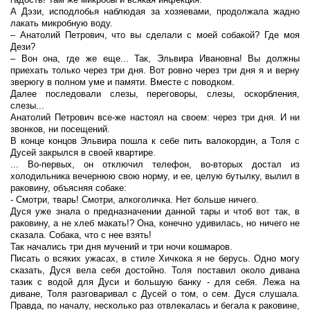
А Дэзи, исподлобья наблюдая за хозяевами, продолжала жадно
лакать микробную воду.
– Анатолий Петрович, что вы сделали с моей собакой? Где моя
Дези?
– Вон она, где же еще... Так, Эльвира Ивановна! Вы должны
приехать только через три дня. Вот ровно через три дня я и верну
зверюгу в полном уме и памяти. Вместе с поводком.
Далее последовали слезы, переговоры, слезы, оскорбления,
слезы...
Анатолий Петрович все-же настоял на своем: через три дня. И ни
звонков, ни посещений.
В конце концов Эльвира пошла к себе пить валокордин, а Толя с
Дусей закрылся в своей квартире.
... Во-первых, он отключил телефон, во-вторых достал из
холодильника вечернюю свою норму, и ее, целую бутылку, вылил в
раковину, объясняя собаке:
- Смотри, тварь! Смотри, алкоголичка. Нет больше ничего.
Дуся уже знала о предназначении данной тары и чтоб вот так, в
раковину, а не хлеб макать!? Она, конечно удивилась, но ничего не
сказала. Собака, что с нее взять!
Так начались три дня мучений и три ночи кошмаров.
Писать о всяких ужасах, в стиле Хичкока я не берусь. Одно могу
сказать, Дуся вела себя достойно. Толя поставил около дивана
тазик с водой для Дуси и большую банку - для себя. Лежа на
диване, Толя разговаривал с Дусей о том, о сем. Дуся слушала.
Правда, по началу, несколько раз отвлекалась и бегала к раковине,