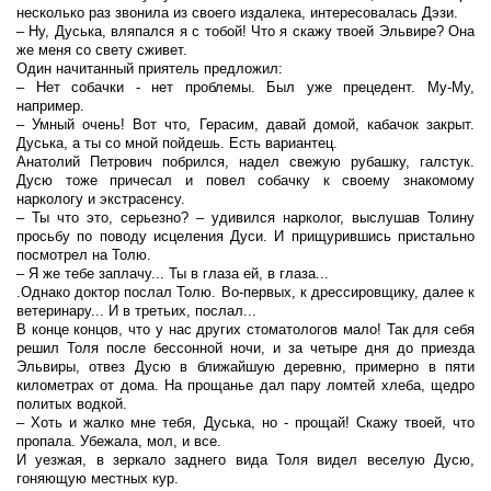
несколько раз звонила из своего издалека, интересовалась Дэзи.
– Ну, Дуська, вляпался я с тобой! Что я скажу твоей Эльвире? Она
же меня со свету сживет.
Один начитанный приятель предложил:
– Нет собачки - нет проблемы. Был уже прецедент. Му-Му,
например.
– Умный очень! Вот что, Герасим, давай домой, кабачок закрыт.
Дуська, а ты со мной пойдешь. Есть вариантец.
Анатолий Петрович побрился, надел свежую рубашку, галстук.
Дусю тоже причесал и повел собачку к своему знакомому
наркологу и экстрасенсу.
– Ты что это, серьезно? – удивился нарколог, выслушав Толину
просьбу по поводу исцеления Дуси. И прищурившись пристально
посмотрел на Толю.
– Я же тебе заплачу... Ты в глаза ей, в глаза...
.Однако доктор послал Толю. Во-первых, к дрессировщику, далее к
ветеринару... И в третьих, послал...
В конце концов, что у нас других стоматологов мало! Так для себя
решил Толя после бессонной ночи, и за четыре дня до приезда
Эльвиры, отвез Дусю в ближайшую деревню, примерно в пяти
километрах от дома. На прощанье дал пару ломтей хлеба, щедро
политых водкой.
– Хоть и жалко мне тебя, Дуська, но - прощай! Скажу твоей, что
пропала. Убежала, мол, и все.
И уезжая, в зеркало заднего вида Толя видел веселую Дусю,
гоняющую местных кур.