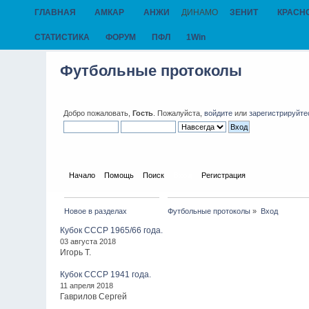
ГЛАВНАЯ
АМКАР
АНЖИ
ДИНАМО
ЗЕНИТ
КРАСН
СТАТИСТИКА
ФОРУМ
ПФЛ
1Win
Футбольные протоколы
Добро пожаловать,
Гость
. Пожалуйста,
войдите
или
зарегистрируйте
Начало
Помощь
Поиск
Вход
Регистрация
Новое в разделах
Футбольные протоколы
»
Вход
Кубок СССР 1965/66 года.
03 августа 2018
Игорь Т.
Кубок СССР 1941 года.
11 апреля 2018
Гаврилов Сергей