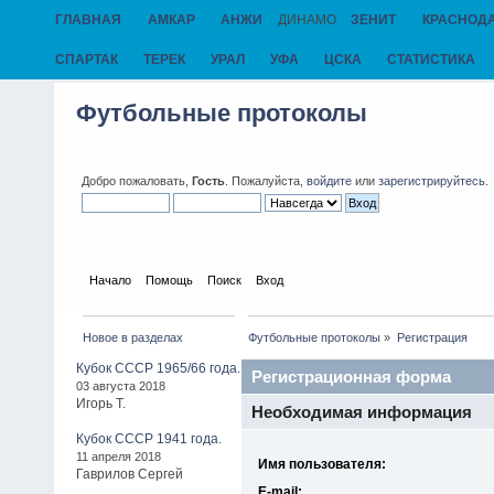
ГЛАВНАЯ
АМКАР
АНЖИ
ДИНАМО
ЗЕНИТ
КРАСНОД
СПАРТАК
ТЕРЕК
УРАЛ
УФА
ЦСКА
СТАТИСТИКА
Футбольные протоколы
Добро пожаловать,
Гость
. Пожалуйста,
войдите
или
зарегистрируйтесь
.
Начало
Помощь
Поиск
Вход
Регистрация
Новое в разделах
Футбольные протоколы
»
Регистрация
Кубок СССР 1965/66 года.
Регистрационная форма
03 августа 2018
Игорь Т.
Необходимая информация
Кубок СССР 1941 года.
11 апреля 2018
Имя пользователя:
Гаврилов Сергей
E-mail: