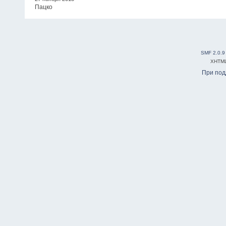
Пацко
SMF 2.0.9
XHTM
При по