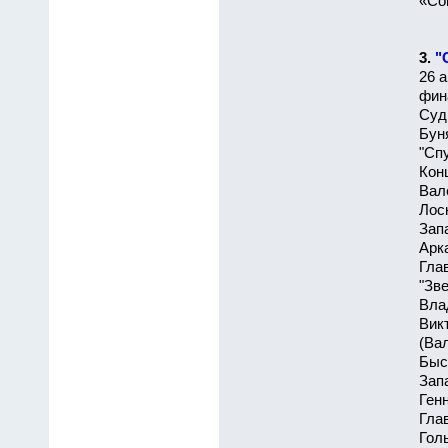
«Сов
3.
"
26 а
фина
Суд
Буня
"Сп
Кон
Вал
Лос
Зап
Арк
Гла
"Зв
Вла
Вик
(Ва
Быс
Зап
Ген
Гла
Голы