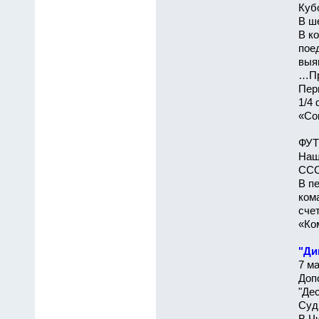
Куб
В ш
В к
пое
выя
…Пр
Пер
1/4
«Сов
ФУТ
Наш
ССС
В п
ком
сче
«Ком
"Ди
7 ма
Доп
"Дес
Суд