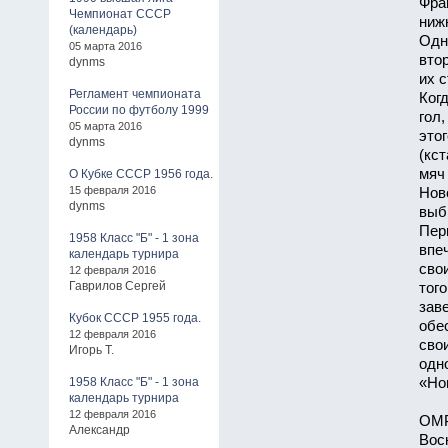
Фра
Чемпионат СССР
ниж
(календарь)
Одн
05 марта 2016
вто
dynms
их с
Регламент чемпионата
Ког
России по футболу 1999
гол
05 марта 2016
это
dynms
(кст
мяч 
О Кубке СССР 1956 года.
15 февраля 2016
Нов
dynms
выб
Пер
1958 Класс "Б" - 1 зона
впе
календарь турнира
сво
12 февраля 2016
Гаврилов Сергей
тог
зав
Кубок СССР 1955 года.
обе
12 февраля 2016
сво
Игорь Т.
одно
1958 Класс "Б" - 1 зона
«Но
календарь турнира
12 февраля 2016
ОМ
Александр
Вос