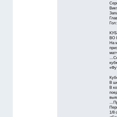
Сер
Вик
Зап
Гла
Гол:
КУБ
ВО 
На 
при
мат
…Се
куб
«Фут
Куб
В ш
В к
пое
выя
…Пр
Пер
1/8