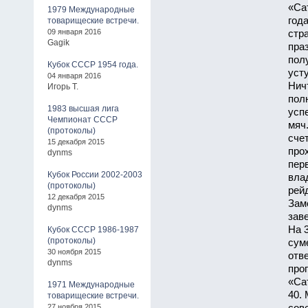
«Са
1979 Международные
год
товарищеские встречи.
09 января 2016
стра
Gagik
пра
пол
Кубок СССР 1954 года.
уст
04 января 2016
Нич
Игорь Т.
пол
1983 высшая лига
усп
Чемпионат СССР
мяч
(протоколы)
сче
15 декабря 2015
про
dynms
пер
Кубок России 2002-2003
вла
(протоколы)
рей
12 декабря 2015
Зам
dynms
зав
На 
Кубок СССР 1986-1987
(протоколы)
сум
30 ноября 2015
отве
dynms
проп
«Са
1971 Международные
40. 
товарищеские встречи.
27 ноября 2015