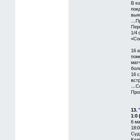
В к
пое
выя
…Пр
Пер
1/4 
«Сов
16 
пом
мат
бол
16 
вст
…Се
Про
13.
1:0 
6 ма
18:0
Суд
Кла