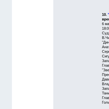
10.
вре
6 ма
18:0
Суд
В.Чи
"Ди
Ана
Сер
Сиг
Зап
Гла
"Зв
Пре
Дав
Вла
Зап
Тан
Гла
Голы