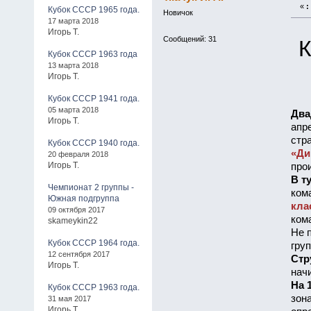
«
:
Кубок СССР 1965 года.
Новичок
17 марта 2018
Игорь Т.
Сообщений: 31
К
Кубок СССР 1963 года
13 марта 2018
Игорь Т.
Кубок СССР 1941 года.
05 марта 2018
Два
Игорь Т.
апр
стр
Кубок СССР 1940 года.
«Ди
20 февраля 2018
Игорь Т.
про
В т
Чемпионат 2 группы -
ком
Южная подгруппа
кла
09 октября 2017
ком
skameykin22
Не 
Кубок СССР 1964 года.
гру
12 сентября 2017
Стр
Игорь Т.
нач
На 
Кубок СССР 1963 года.
зон
31 мая 2017
Игорь Т.