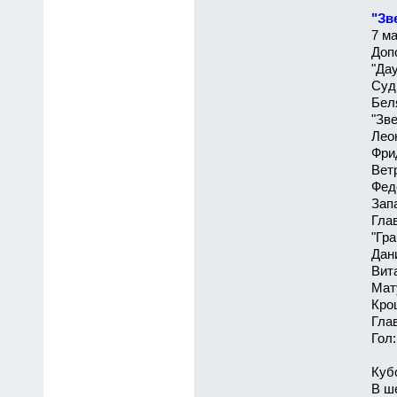
"Зв
7 ма
Доп
"Дау
Суд
Беля
"Зв
Лео
Фри
Вет
Федо
Зап
Гла
"Гр
Дан
Вит
Мат
Кро
Гла
Гол:
Куб
В ш