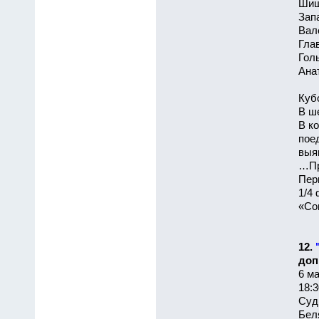
Шиш
Зап
Вал
Гла
Голы
Анат
Куб
В ш
В к
пое
выя
…Пр
Пер
1/4 
«Сов
12.
доп
6 ма
18:3
Суд
Беля