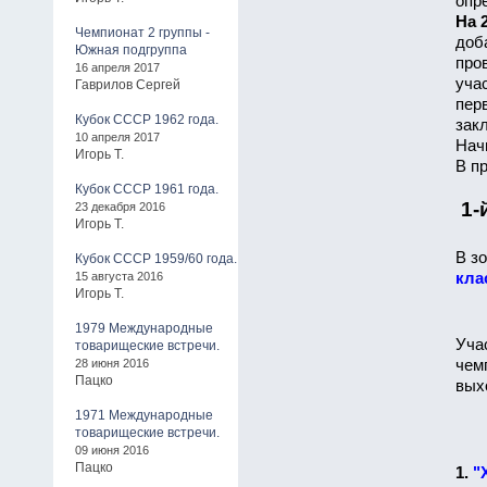
опр
На 
Чемпионат 2 группы -
доб
Южная подгруппа
про
16 апреля 2017
уча
Гаврилов Сергей
пер
Кубок СССР 1962 года.
зак
10 апреля 2017
Нач
Игорь Т.
В п
Кубок СССР 1961 года.
1-
23 декабря 2016
Игорь Т.
В з
Кубок СССР 1959/60 года.
15 августа 2016
кла
Игорь Т.
1979 Международные
Уча
товарищеские встречи.
28 июня 2016
чем
Пацко
вых
1971 Международные
товарищеские встречи.
09 июня 2016
Пацко
1.
"