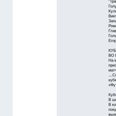
"Тр
Гол
Кули
Вик
Зап
Ром
Гла
Голы
Егор
КУБ
ВО 
На 
при
мат
…Се
куб
«Фут
Куб
В ш
В к
пое
выя