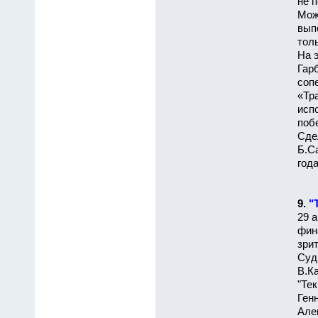
не 
Мож
вып
тол
На 
Гар
соп
«Тр
исп
поб
Сде
Б.С
года
9.
"
29 а
фина
зри
Суд
В.Ка
"Те
Ген
Але