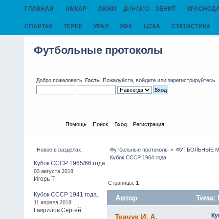
ГЛАВНАЯ
АМКАР
АНЖИ
ДИНАМО
ЗЕНИТ
КРАСНОД
СПАРТАК
ТЕРЕК
УРАЛ
УФА
ЦСКА
СТАТИСТИКА
Футбольные протоколы
Добро пожаловать,
Гость
. Пожалуйста,
войдите
или
зарегистрируйтесь
.
Начало
Помощь
Поиск
Вход
Регистрация
Новое в разделах
Футбольные протоколы
»
ФУТБОЛЬНЫЕ МАТЧ
Кубок СССР 1964 года.
Кубок СССР 1965/66 года.
03 августа 2018
Игорь Т.
Страницы:
1
Кубок СССР 1941 года.
Автор
Тема: 
11 апреля 2018
Гаврилов Сергей
Ку
Ткачук И. А.