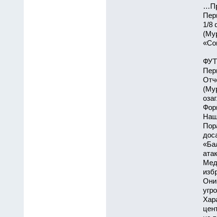
…Пр
Пер
1/8
(Му
«Сов
ФУТ
Пер
Отч
(Му
оза
Фор
Наш
Пор
доса
«Ба
ата
Мед
изб
Они
угр
Хар
цен