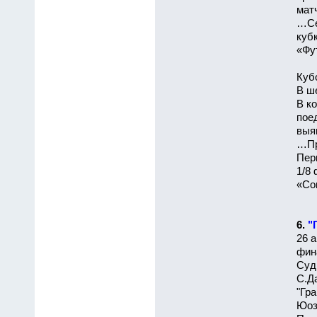
мат
…Се
куб
«Фут
Куб
В ш
В к
пое
выя
…Пр
Пер
1/8
«Сов
6.
"
26 а
фина
Суд
С.Да
"Гр
Юоз