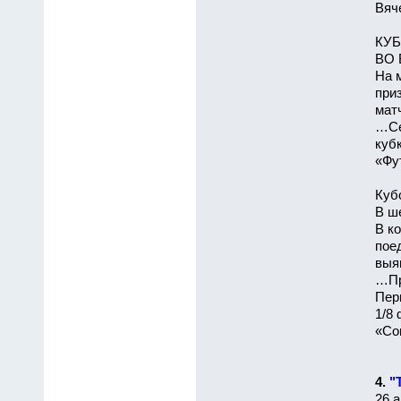
Вяч
КУБ
ВО 
На 
при
мат
…Се
куб
«Фут
Куб
В ш
В к
пое
выя
…Пр
Пер
1/8
«Сов
4.
"
26 а