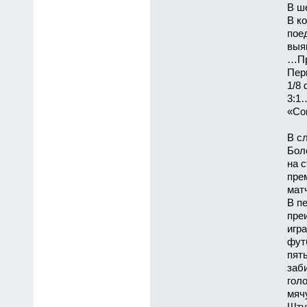
В ш
В к
пое
выя
…Пр
Пер
1/8
3:1
«Сов
В с
Бол
на 
пре
мат
В п
пре
игр
фут
пят
заб
гол
мяч