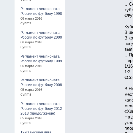
…Се
Регламент чемпионата
куб
России по футболу 1998
«Фут
06 марта 2016
dynms
Куб
В ш
Регламент чемпионата
России по футболу 2000
В к
06 марта 2016
пое
dynms
выя
…Пр
Регламент чемпионата
Пер
России по футболу 1999
1/1
06 марта 2016
dynms
1:2
«Сов
Регламент чемпионата
России по футболу 2008
В Н
05 марта 2016
мес
dynms
кал
Регламент чемпионата
меж
России по футболу 2012-
«Хи
2013 (продолжение)
На 
05 марта 2016
угл
dynms
пло
1990 высшая лига