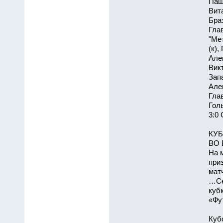
Паш
Вит
Бра
Гла
"Ме
(к)
Але
Вик
Зап
Але
Гла
Голы
3:0 
КУБ
ВО 
На 
при
мат
…Се
куб
«Фут
Куб