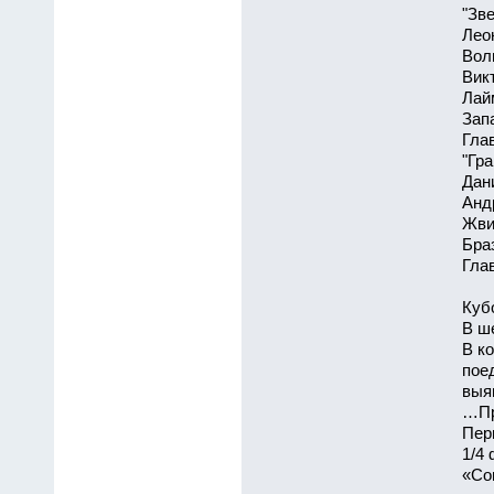
"Зв
Лео
Вол
Вик
Лай
Зап
Гла
"Гр
Дан
Анд
Жви
Браз
Гла
Куб
В ш
В к
пое
выя
…Пр
Пер
1/4
«Сов