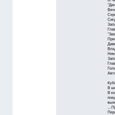
В.Чи
"Ди
Вяч
Сер
Сиг
Зап
Гла
"Зв
Пре
Дав
Вла
Нико
Зап
Гла
Голы
Авт
Куб
В ш
В к
пое
выя
…Пр
Пер