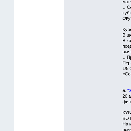
мат
…Се
куб
«Фут
Куб
В ш
В к
пое
выя
…Пр
Пер
1/8
«Сов
5.
"
26 а
фина
КУБ
ВО 
На 
при