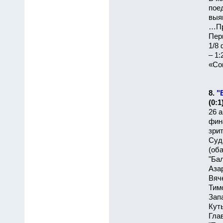
пое
выя
…Пр
Пер
1/8
– 1
«Сов
8.
"
(0:1
26 а
фина
зри
Суд
(оба
"Бал
Аза
Вяч
Тим
Зап
Кут
Гла