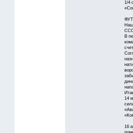
1/4
«Сов
ФУТ
Наш
ССС
В п
ком
счет
Сог
наз
нат
воро
заб
дин
нап
Ита
14 
сил
«Ав
«Ком
16 
пом