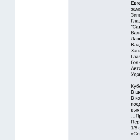
Евг
заме
Зап
Гла
"Са
Вал
Лап
Вла
Зап
Гла
Голы
Авт
Удо
Куб
В ш
В к
пое
выя
…Пр
Пер
1/8
«Сов