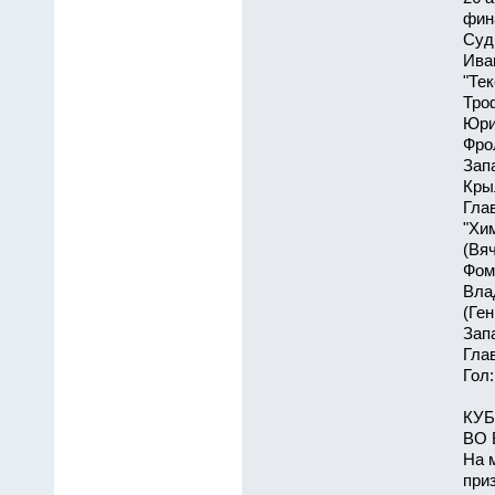
фина
Суд
Ива
"Те
Тро
Юри
Фро
Зап
Кры
Гла
"Хи
(Вя
Фом
Вла
(Ге
Зап
Гла
Гол:
КУБ
ВО 
На 
при