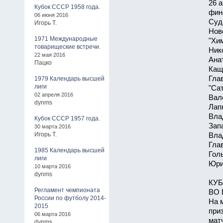
26 а
Кубок СССР 1958 года.
фина
06 июня 2016
Судь
Игорь Т.
Нов
1971 Международные
"Хи
товарищеские встречи.
Ник
22 мая 2016
Ана
Пацко
Кащ
Гла
1979 Календарь высшей
лиги
"Са
02 апреля 2016
Вал
dynms
Лап
Вла
Кубок СССР 1957 года.
Зап
30 марта 2016
Игорь Т.
Вла
Гла
1985 Календарь высшей
Голы
лиги
Юри
10 марта 2016
dynms
КУБ
Регламент чемпионата
ВО 
России по футболу 2014-
На 
2015
при
06 марта 2016
мат
dynms