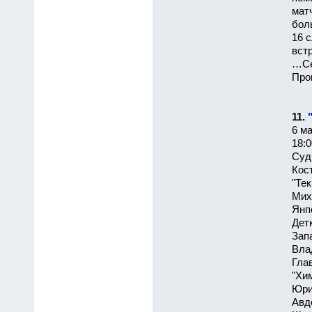
мат
бол
16 
вст
…Се
Про
11.
6 ма
18:0
Судь
Кос
"Те
Мих
Янп
Дет
Зап
Вла
Гла
"Хи
Юри
Авд