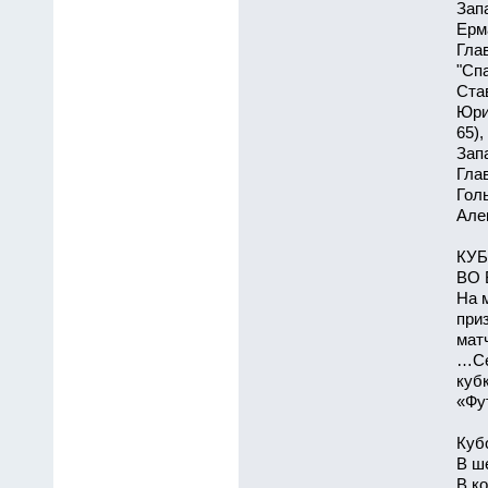
Зап
Ерм
Гла
"Сп
Ста
Юри
65)
Зап
Гла
Голы
Але
КУБ
ВО 
На 
при
мат
…Се
куб
«Фут
Куб
В ш
В к