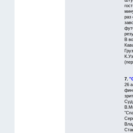
Шту
гос
мин
раз
заво
фут
резу
В во
Кав
Гру
К.Уз
(пер
7.
"
26 а
фина
зри
Суд
В.М
"Сп
Сер
Вла
Ста