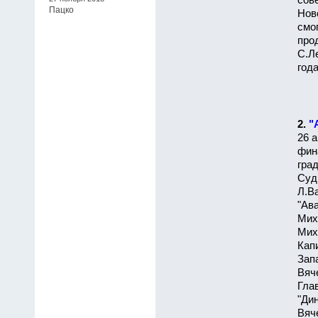
сов
Пацко
Нов
смог
про
С.Л
года
2.
"
26 а
фина
град
Суд
Л.В
"Ав
Мих
Мих
Кап
Зап
Вяч
Гла
"Ди
Вяч