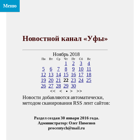
Меню
Новостной канал «Уфы»
Ноябрь 2018
Пн
Вт
Ср
Чт
Пт
Сб
Вс
1
2
3
4
5
6
7
8
9
10
11
12
13
14
15
16
17
18
19
20
21
22
23
24
25
26
27
28
29
30
<<
<
•
>
>>
Новости добавляются автоматически,
методом сканирования RSS лент сайтов:
Раздел создан 30 января 2016 года.
Администратор: Олег Пименов
procentych@mail.ru