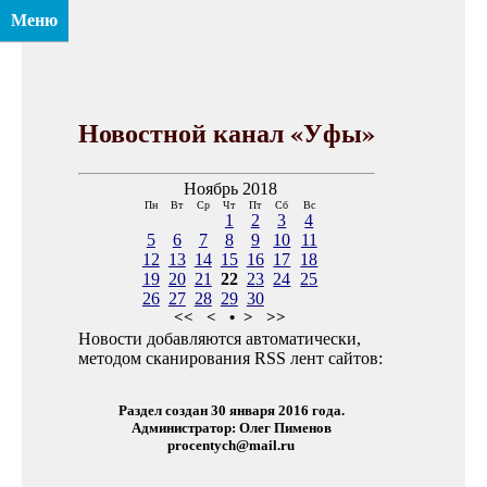
Меню
Новостной канал «Уфы»
Ноябрь 2018
Пн
Вт
Ср
Чт
Пт
Сб
Вс
1
2
3
4
5
6
7
8
9
10
11
12
13
14
15
16
17
18
19
20
21
22
23
24
25
26
27
28
29
30
<<
<
•
>
>>
Новости добавляются автоматически,
методом сканирования RSS лент сайтов:
Раздел создан 30 января 2016 года.
Администратор: Олег Пименов
procentych@mail.ru