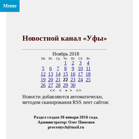
Меню
Новостной канал «Уфы»
Ноябрь 2018
Пн
Вт
Ср
Чт
Пт
Сб
Вс
1
2
3
4
5
6
7
8
9
10
11
12
13
14
15
16
17
18
19
20
21
22
23
24
25
26
27
28
29
30
<<
<
•
>
>>
Новости добавляются автоматически,
методом сканирования RSS лент сайтов:
Раздел создан 30 января 2016 года.
Администратор: Олег Пименов
procentych@mail.ru