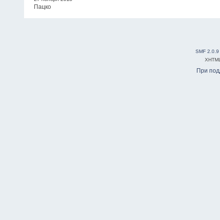
Пацко
SMF 2.0.9
XHTM
При по