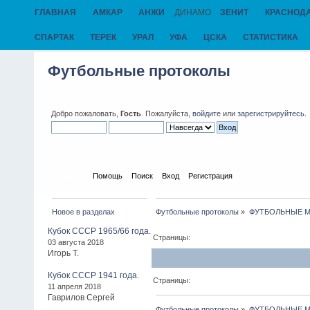
ГЛАВНАЯ
АМКАР
АНЖИ
ДИНАМО
ЗЕНИТ
КРАСНОД
СПАРТАК
ТЕРЕК
УРАЛ
УФА
ЦСКА
СТАТИСТИКА
Футбольные протоколы
Добро пожаловать,
Гость
. Пожалуйста,
войдите
или
зарегистрируйтесь
.
Начало
Помощь
Поиск
Вход
Регистрация
Новое в разделах
Футбольные протоколы
»
ФУТБОЛЬНЫЕ МАТЧ
Кубок СССР 1965/66 года.
Страницы:
03 августа 2018
Игорь Т.
Кубок СССР 1941 года.
Страницы:
11 апреля 2018
Гаврилов Сергей
Футбольные протоколы
»
ФУТБОЛЬНЫЕ МАТЧ