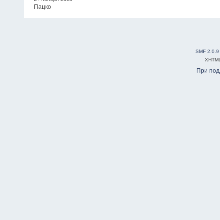
Пацко
SMF 2.0.9
XHTM
При по