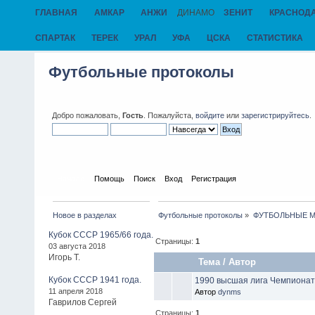
ГЛАВНАЯ
АМКАР
АНЖИ
ДИНАМО
ЗЕНИТ
КРАСНОД
СПАРТАК
ТЕРЕК
УРАЛ
УФА
ЦСКА
СТАТИСТИКА
Футбольные протоколы
Добро пожаловать,
Гость
. Пожалуйста,
войдите
или
зарегистрируйтесь
.
Начало
Помощь
Поиск
Вход
Регистрация
Новое в разделах
Футбольные протоколы
»
ФУТБОЛЬНЫЕ МАТ
Кубок СССР 1965/66 года.
Страницы:
1
03 августа 2018
Игорь Т.
Тема
/
Автор
Кубок СССР 1941 года.
1990 высшая лига Чемпионат
11 апреля 2018
Автор
dynms
Гаврилов Сергей
Страницы:
1