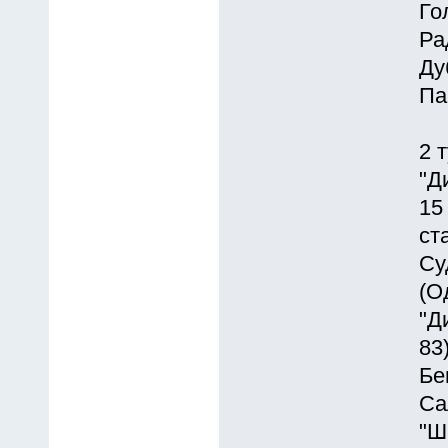
Го
Ра
Ду
Па
2 
"Д
15
ст
Су
(О
"Д
83
Бе
Са
"Ш