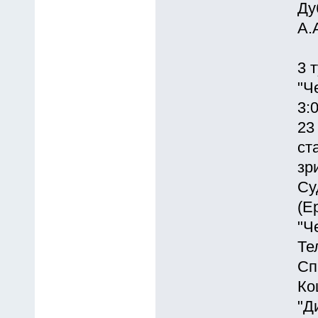
Ду
А.
3 
"Ч
3:0
23
ст
зр
Су
(Е
"Ч
Те
Сп
Ко
"Д