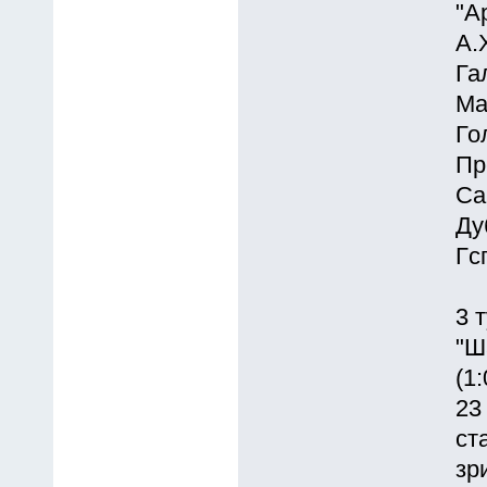
"А
А.
Га
Ма
Го
Пр
Са
Ду
Гс
3 
"Ш
(1:
23
ст
зр