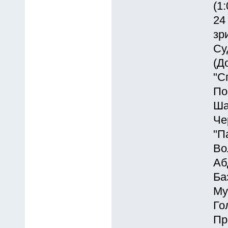
(1:
24
зр
Су
(Д
"С
По
Ша
Че
"П
Во
Аб
Ба
Му
Го
Пр