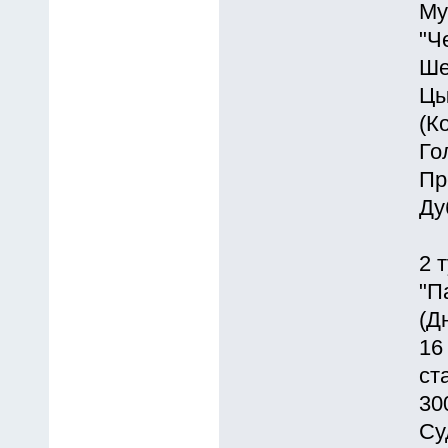
Му
"Ч
Ше
Цы
(К
Го
Пр
Ду
2 
"П
(Д
16
ст
30
Су