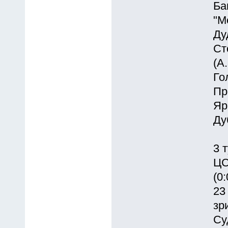
Ба
"М
Ду
Ст
(А
Гол
Пр
Яр
Ду
3 
ЦС
(0:
23
зр
Су