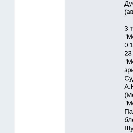
Ду
(а
3 
"М
0:1
23
"М
зр
Су
А.
(М
"М
Па
бл
Шу