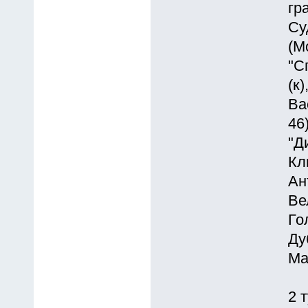
гр
Су
(М
"С
(к
Ва
46
"Д
Кл
Ан
Ве
Го
Ду
Ма
2 