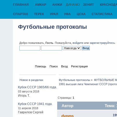
ГЛАВНАЯ
АМКАР
АНЖИ
ДИНАМО
ЗЕНИТ
КРАСНОД
СПАРТАК
ТЕРЕК
УРАЛ
УФА
ЦСКА
СТАТИСТИКА
Футбольные протоколы
Добро пожаловать,
Гость
. Пожалуйста,
войдите
или
зарегистрируйтесь
.
Начало
Помощь
Поиск
Вход
Регистрация
Новое в разделах
Футбольные протоколы
»
ФУТБОЛЬНЫЕ МАТ
1991 высшая лига Чемпионат СССР (прото
Кубок СССР 1965/66 года.
03 августа 2018
Игорь Т.
Страницы:
1
Кубок СССР 1941 года.
Автор
Тема: 
11 апреля 2018
Гаврилов Сергей
2030 раз)
19
dynms