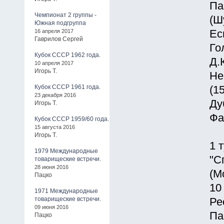
Па
Чемпионат 2 группы -
(Ш
Южная подгруппа
16 апреля 2017
Ес
Гаврилов Сергей
Го
Кубок СССР 1962 года.
Д.
10 апреля 2017
Игорь Т.
Не
Кубок СССР 1961 года.
(1
23 декабря 2016
Ду
Игорь Т.
Фа
Кубок СССР 1959/60 года.
15 августа 2016
Игорь Т.
1 
1979 Международные
"С
товарищеские встречи.
28 июня 2016
(Мо
Пацко
10
1971 Международные
товарищеские встречи.
Ре
09 июня 2016
Па
Пацко