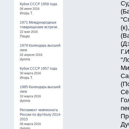
Су
Кубок СССР 1958 года.
06 июня 2016
(Б
Игорь Т.
"С
1971 Международные
(к
товарищеские встречи.
22 мая 2016
(В
Пацко
(Д
1979 Календарь высшей
лиги
Г.
02 апреля 2016
"Л
dynms
Ми
Кубок СССР 1957 года.
30 марта 2016
Са
Игорь Т.
(П
1985 Календарь высшей
Сё
лиги
10 марта 2016
Го
dynms
пе
Регламент чемпионата
России по футболу 2014-
Пр
2015
Ду
06 марта 2016
dynms