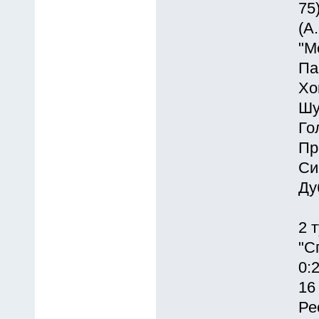
75
(А
"М
Па
Хо
Шу
Го
Пр
Си
Ду
2 
"С
0:2
16
Ре