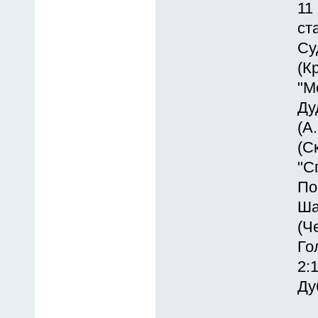
11
ст
Су
(К
"М
Ду
(А
(С
"С
По
Ша
(Ч
Го
2:
Ду