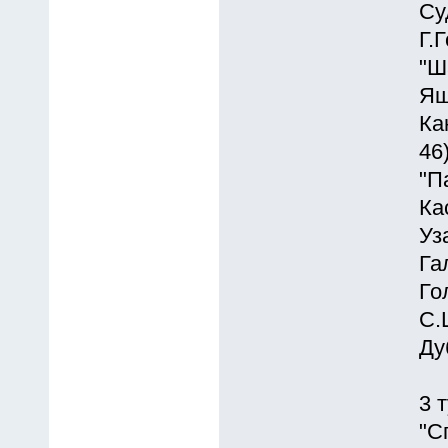
Су
Г.
"Ш
Ящ
Ка
46
"П
Ка
Уз
Га
Го
С.
Ду
3 
"С