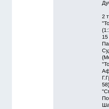
Ду
2 
"Т
(1:
15
Па
Су
(М
"Т
Аф
Г.
58
"С
По
Ша