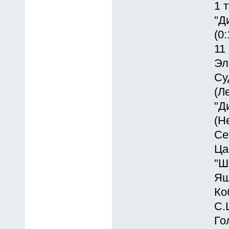
1 
"Д
(0:
11
Эл
Су
(Л
"Д
(Н
Се
Ца
"Ш
Ящ
Ко
С.
Го