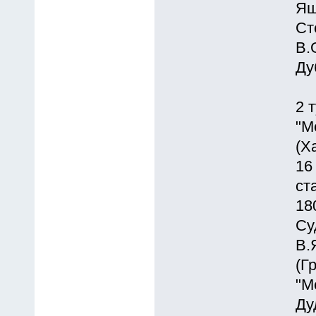
Ящ
Ст
В.
Ду
2 
"М
(Ха
16
ст
18
Су
В.
(Г
"М
Ду