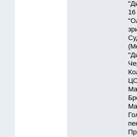
"Д
16
"О
зр
Су
(М
"Д
Че
Ко
ЦС
Ма
Бр
Ма
Го
пе
Пр