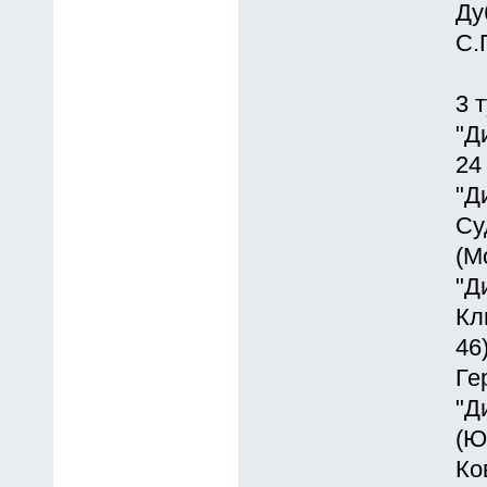
Ду
С.
3 
"Д
24
"Д
Су
(М
"Д
Кл
46
Ге
"Д
(Ю
Ко