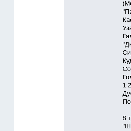
(М
"П
Ка
Уз
Га
"Д
Си
Ку
Со
Го
1:2
Ду
По
8 
"Ш