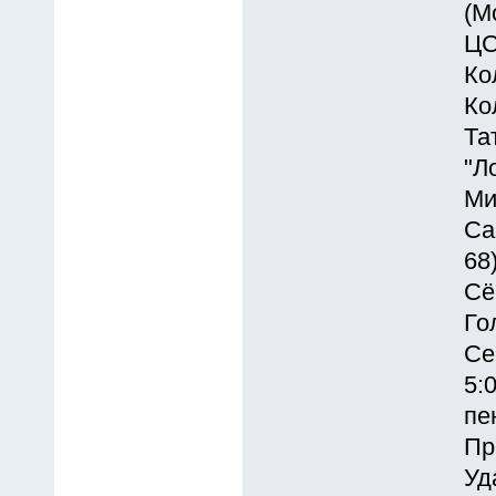
(М
ЦС
Ко
Ко
Та
"Л
Ми
Са
68
Сё
Го
Се
5:
пе
Пр
Уд