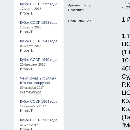
(п
Кубок СССР 1965 года.
Администратор
«
:
23 
17 марта 2018
Постоялец
Игорь Т.
1-
Сообщений: 208
Кубок СССР 1963 года
13 марта 2018
Игорь Т.
1 
Кубок СССР 1941 года.
ЦС
05 марта 2018
Игорь Т.
(1:
10
Кубок СССР 1940 года.
20 февраля 2018
40
Игорь Т.
Су
Чемпионат 2 группы -
Южная подгруппа
Р.
09 октября 2017
ЦС
skameykin22
Ко
Кубок СССР 1964 года.
12 сентября 2017
Ко
Игорь Т.
(Т
Кубок СССР 1963 года.
"М
31 мая 2017
Игорь Т.