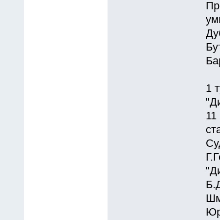
Пр
ум
Ду
Бу
Ба
1 
"Д
11
ст
Су
Г.
"Д
Б.
Шм
Юр