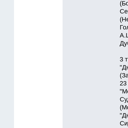
(Б
Се
(Н
Го
А.
Ду
3 
"Д
(З
23
"М
Су
(М
"Д
Си