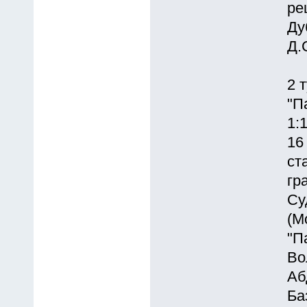
ре
Ду
Д.
2 
"П
1:1
16
ст
гр
Су
(М
"П
Во
Аб
Ба