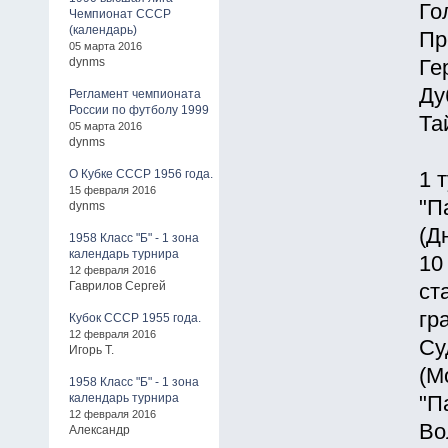
Го
Чемпионат СССР
(календарь)
Пр
05 марта 2016
dynms
Ге
Ду
Регламент чемпионата
России по футболу 1999
Та
05 марта 2016
dynms
О Кубке СССР 1956 года.
1 
15 февраля 2016
"П
dynms
(Д
1958 Класс "Б" - 1 зона
календарь турнира
10
12 февраля 2016
Гаврилов Сергей
ст
гр
Кубок СССР 1955 года.
12 февраля 2016
Су
Игорь Т.
(М
1958 Класс "Б" - 1 зона
календарь турнира
"П
12 февраля 2016
Во
Александр