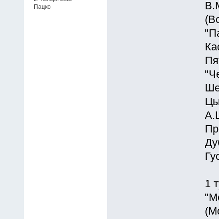
В.
Пацко
(В
"П
Ка
Пя
"Ч
Ше
Цы
А.
Пр
Ду
Гу
1 
"М
(Мо