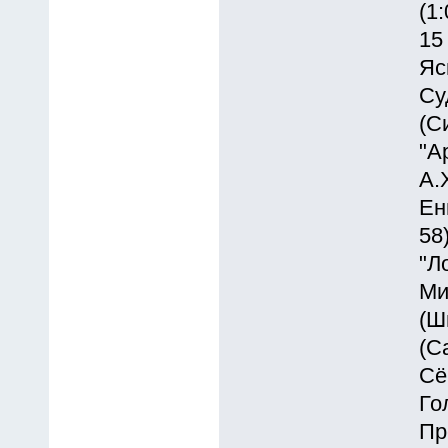
(1:
15
Яс
Су
(С
"А
А.
Ен
58
"Л
Ми
(Ш
(С
Сё
Го
Пр