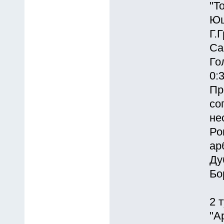
"Т
Юш
Г.
Са
Го
0:
Пр
со
не
Ро
ар
Ду
Бо
2 
"А