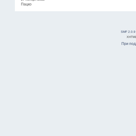
Пацко
SMF 2.0.9
XHTM
При по