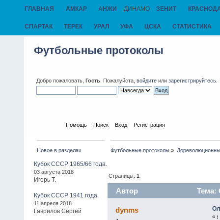
ГЛАВНАЯ
АМКАР
АНЖИ
ДИНАМО
ЗЕНИТ
КРАСНОД
СПАРТАК
ТЕРЕК
УРАЛ
УФА
ЦСКА
СТАТИСТИКА
Футбольные протоколы
Добро пожаловать,
Гость
. Пожалуйста,
войдите
или
зарегистрируйтесь
.
Начало
Помощь
Поиск
Вход
Регистрация
Новое в разделах
Футбольные протоколы
»
Дореволюционны
Кубок СССР 1965/66 года.
03 августа 2018
Страницы:
1
Игорь Т.
Автор
Тема: 
Кубок СССР 1941 года.
11 апреля 2018
Ол
dynms
Гаврилов Сергей
«
: