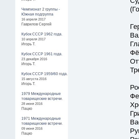
Су
(Г
Чемпионат 2 группы -
Южная подгруппа
16 апреля 2017
Гаврилов Сергей
Ге
Ва
Кубок СССР 1962 года.
10 апреля 2017
Гл
Игорь Т.
Фё
Кубок СССР 1961 года.
23 декабря 2016
От
Игорь Т.
Тр
Кубок СССР 1959/60 года.
15 августа 2016
Игорь Т.
Ро
1979 Международные
Фе
товарищеские встречи.
Хр
28 июня 2016
Пацко
Гр
1971 Международные
Ва
товарищеские встречи.
09 июня 2016
Ру
Пацко