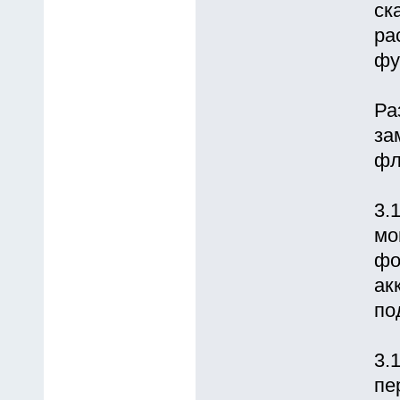
ск
ра
фу
Ра
за
фл
3.
мо
фо
ак
по
3.
пе