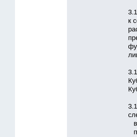
3.
к 
pа
пр
фу
ли
3.
Ку
Ку
3.
сл
вы
пе