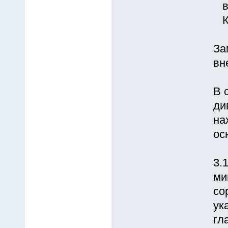
вт
Ку
За
вн
В 
ди
на
ос
3.
ми
со
ук
гл