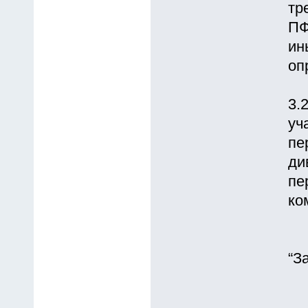
тр
ПФ
ин
оп
3.
уч
пе
ди
пе
ко
“З