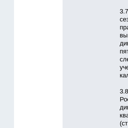
3.
се
пр
вы
ди
пя
сл
уч
ка
3.
Ро
ди
кв
(с