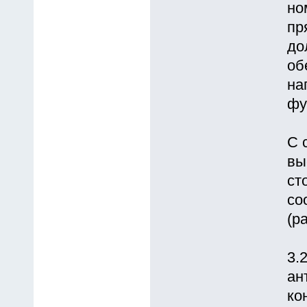
но
пp
до
об
на
фу
С 
вы
ст
со
(р
3.
ан
ко