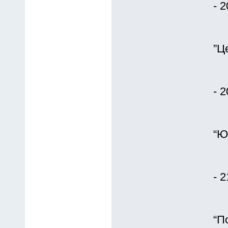
- 
”Ц
- 
“Ю
- 
“П