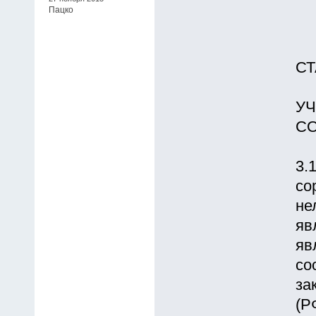
Пацко
СТ
УЧ
С
3.
со
не
яв
яв
со
за
(Р