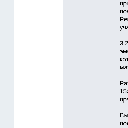
пр
по
Ре
уч
3.
эм
ко
ма
Ра
15
пp
Вы
по