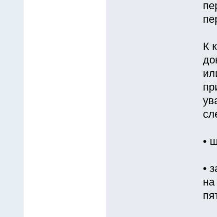
пе
пе
К 
до
ил
пр
ув
сл
• 
• 
на
пя