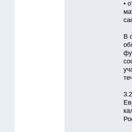
• 
ма
са
В 
об
фу
со
уч
те
3.
Ев
ка
Ро