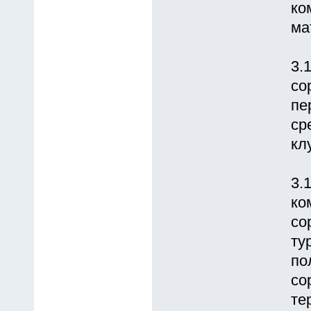
ко
ма
3.
со
пе
ср
кл
3.
ко
со
ту
по
со
те