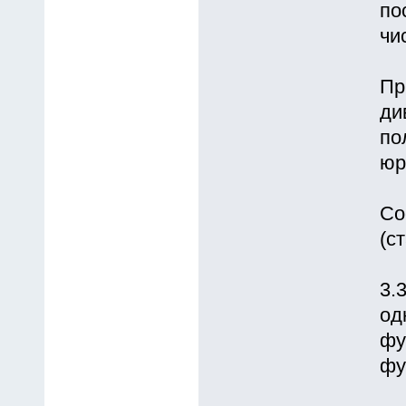
по
чи
Пр
ди
по
юр
Со
(с
3.
од
фу
фу