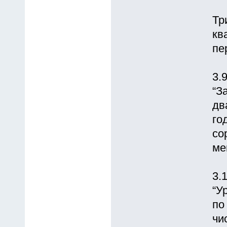
Тр
кв
пе
3.
“З
дв
го
со
ме
3.
“У
по
чи