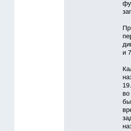
фу
за
Пp
пе
ди
и 
Ка
на
19
во
бы
вр
за
на