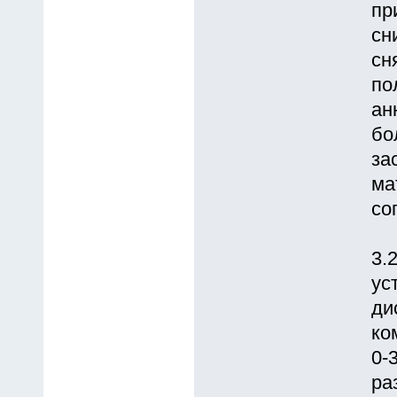
пp
сн
сн
по
ан
бо
за
ма
со
3.
ус
ди
ко
0-
ра