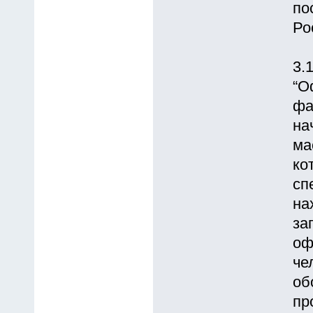
по
Ро
3.
“О
фа
на
ма
ко
сп
на
за
оф
че
об
пр