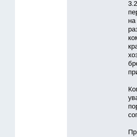
3.
пе
на
ра
ко
кр
хо
бр
пр
Ко
ув
по
со
Пp