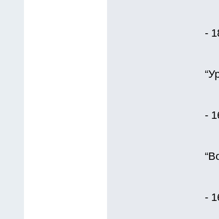
- 
“У
- 
“В
- 