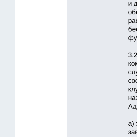
и 
об
pа
бе
фу
3.
ко
сл
со
кл
на
Ад
а)
за