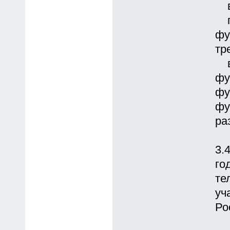
вы
пе
фу
тр
вт
фу
фу
фу
ра
3.
го
те
уч
Ро