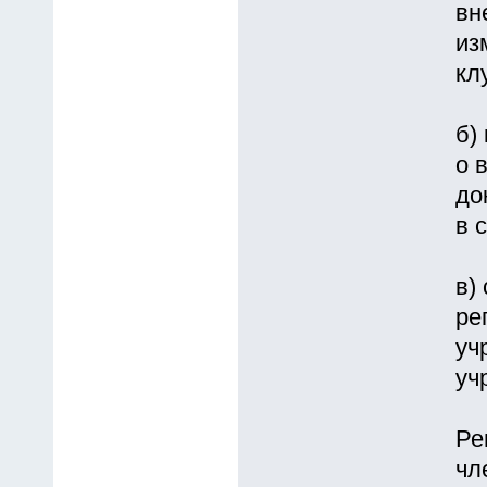
вн
из
кл
б)
о 
до
в 
в)
ре
уч
уч
Ре
чл