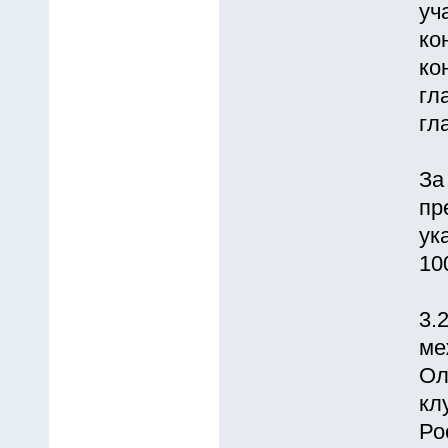
уч
ко
ко
гл
гл
За
пр
ук
10
3.
ме
Ол
кл
Ро