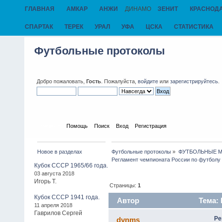
ГЛАВНАЯ
АМКАР
АНЖИ
ДИНАМО
ЗЕНИТ
КРАСНОД
СПАРТАК
ТЕРЕК
УРАЛ
УФА
ЦСКА
СТАТИСТИКА
Футбольные протоколы
Добро пожаловать,
Гость
. Пожалуйста,
войдите
или
зарегистрируйтесь
.
Начало
Помощь
Поиск
Вход
Регистрация
Новое в разделах
Футбольные протоколы
»
ФУТБОЛЬНЫЕ МАТ
Регламент чемпионата России по футболу
Кубок СССР 1965/66 года.
03 августа 2018
Игорь Т.
Страницы:
1
Кубок СССР 1941 года.
Автор
Тема: 
11 апреля 2018
Гаврилов Сергей
3330 раз)
Ре
dynms