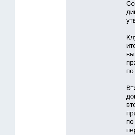
Со
ди
ут
Кл
ит
вы
пр
по
Вт
до
вт
пр
по
пе