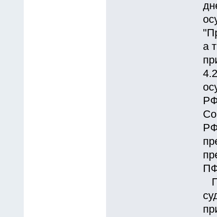
дн
ос
"П
а 
пр
4.
ос
РФ
Со
РФ
пр
пр
ПФ
Пр
су
пр