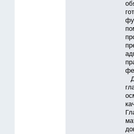
об
го
фу
по
пр
пр
ад
пр
фе
До
гл
ос
ка
Гл
ма
до