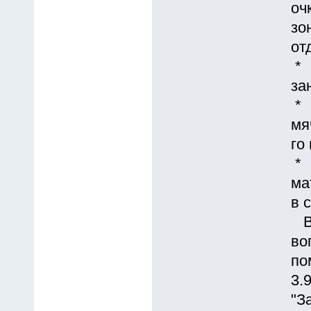
оч
зо
от
* 
за
* 
мя
го
* 
ма
в 
В 
во
по
3.
"З