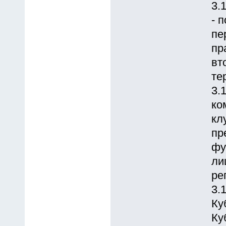
3.
- 
пе
пр
вт
те
3.
ко
кл
пр
фу
ли
ре
3.
Ку
Ку