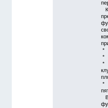
пе
К 
пp
фу
св
ко
пр
* 
* 
* 
кл
пл
* 
пя
В 
фу