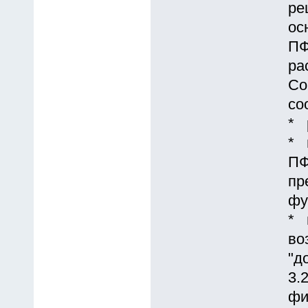
ре
ос
ПФ
ра
Со
со
* 
* 
ПФ
пр
фу
* 
во
"д
3.
фи