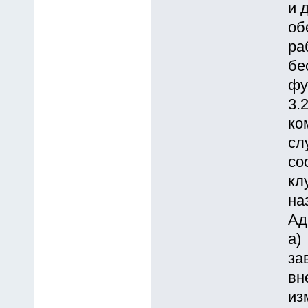
и 
об
pа
бе
фу
3.
ко
сл
со
кл
на
Ад
а)
за
вн
из