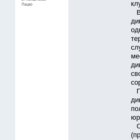
кл
Пацко
Вт
ди
од
те
сл
ме
ди
св
со
Пр
ди
по
юр
Со
(п