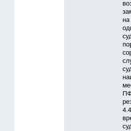
во
за
на
од
су
по
со
сл
су
на
ме
ПФ
ре
4.
вр
су