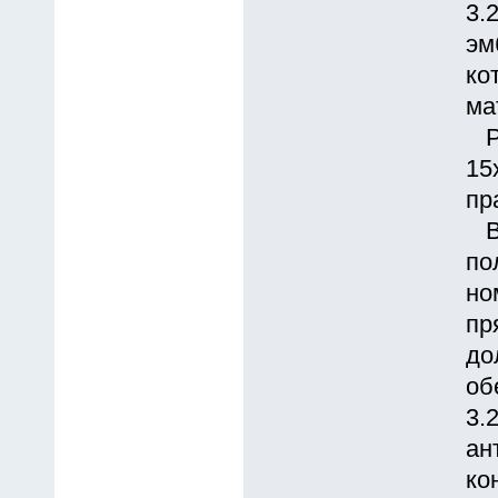
3.
эм
ко
ма
Ра
15
пp
Вы
по
но
пp
до
об
3.
ан
ко