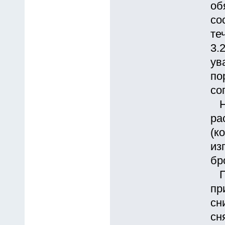
об
со
те
3.
ув
по
со
Не
pа
(к
из
бp
Пp
пp
сн
сн