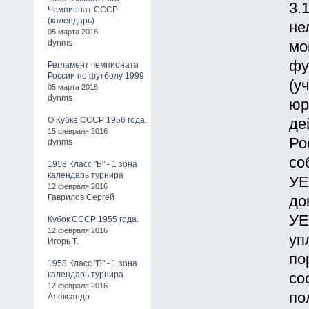
3.
Чемпионат СССР
(календарь)
не
05 марта 2016
dynms
мо
фу
Регламент чемпионата
России по футболу 1999
(у
05 марта 2016
dynms
юр
О Кубке СССР 1956 года.
де
15 февраля 2016
Ро
dynms
со
1958 Класс "Б" - 1 зона
календарь турнира
УЕ
12 февраля 2016
Гаврилов Сергей
до
УЕ
Кубок СССР 1955 года.
12 февраля 2016
уп
Игорь Т.
по
1958 Класс "Б" - 1 зона
календарь турнира
со
12 февраля 2016
по
Александр