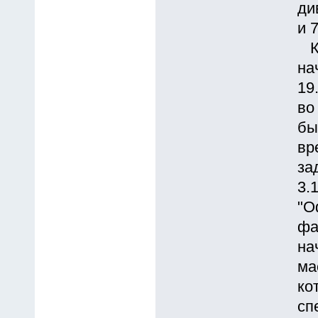
ди
и 
Ка
на
19
во
бы
вр
за
3.
"О
фа
на
ма
ко
сп