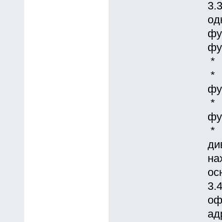
3.
од
фу
фу
* 
* 
фу
* 
фу
* 
ди
на
ос
3.
оф
ад