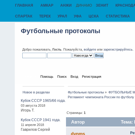
ГЛАВНАЯ
АМКАР
АНЖИ
ДИНАМО
ЗЕНИТ
КРАСНОД
СПАРТАК
ТЕРЕК
УРАЛ
УФА
ЦСКА
СТАТИСТИКА
Футбольные протоколы
Добро пожаловать,
Гость
. Пожалуйста,
войдите
или
зарегистрируйтесь
.
Начало
Помощь
Поиск
Вход
Регистрация
Новое в разделах
Футбольные протоколы
»
ФУТБОЛЬНЫЕ МАТ
Регламент чемпионата России по футболу
Кубок СССР 1965/66 года.
03 августа 2018
Игорь Т.
Страницы:
1
Кубок СССР 1941 года.
Автор
Тема: 
11 апреля 2018
Гаврилов Сергей
2399 раз)
Ре
dynms