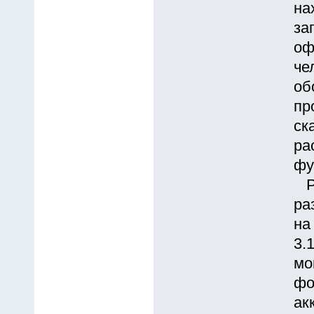
на
за
оф
че
об
пр
ск
ра
фу
Ра
pа
на
3.
мо
фо
ак