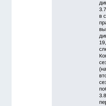
ди
3.
в 
пр
вы
ди
19
сл
Ко
се
(н
вт
се
по
3.
пе