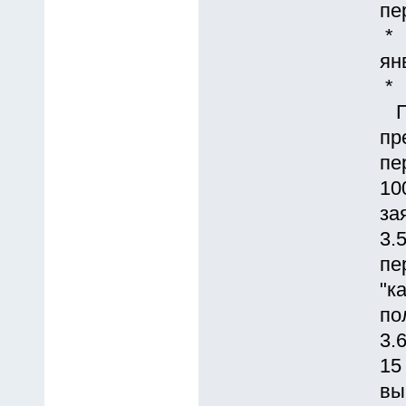
пе
* 
ян
* 
Пр
пр
пе
10
за
3.
пе
"к
по
3.
15
вы