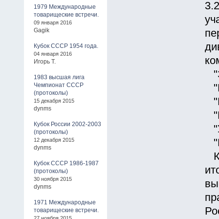
3.
1979 Международные
товарищеские встречи.
уч
09 января 2016
Gagik
пе
ди
Кубок СССР 1954 года.
04 января 2016
ко
Игорь Т.
"З
1983 высшая лига
Чемпионат СССР
"Ц
(протоколы)
"Ю
15 декабря 2015
dynms
"П
Кубок России 2002-2003
"У
(протоколы)
12 декабря 2015
"В
dynms
Кл
Кубок СССР 1986-1987
ит
(протоколы)
30 ноября 2015
вы
dynms
пр
1971 Международные
Ро
товарищеские встречи.
27 ноября 2015