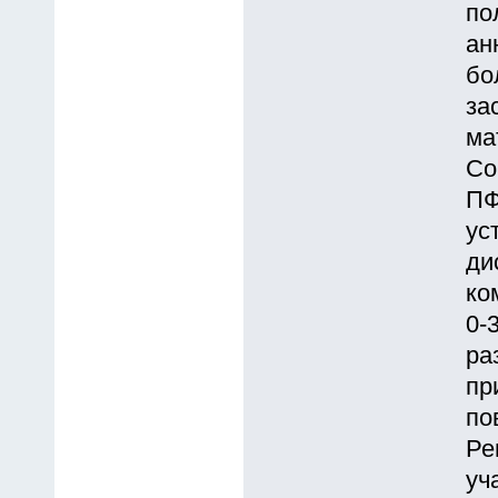
по
ан
бо
за
ма
Со
ПФ
ус
ди
ко
0-
ра
пр
по
Ре
уч