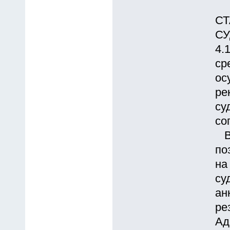
СТ
С
4.
ср
ос
ре
су
со
Вс
по
на
су
ан
ре
Ад