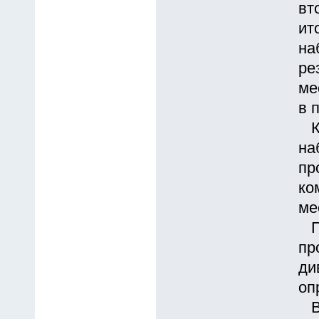
вт
ит
на
ре
ме
в 
Ко
на
пр
ко
ме
Пе
пр
ди
оп
В 