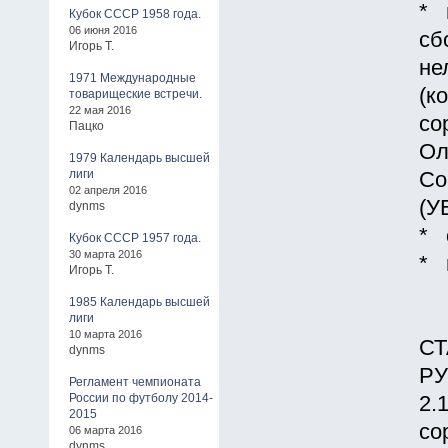
* 
Кубок СССР 1958 года.
06 июня 2016
сб
Игорь Т.
не
1971 Международные
(к
товарищеские встречи.
22 мая 2016
со
Пацко
Ол
1979 Календарь высшей
лиги
Со
02 апреля 2016
(У
dynms
* 
Кубок СССР 1957 года.
30 марта 2016
* 
Игорь Т.
1985 Календарь высшей
лиги
10 марта 2016
СТ
dynms
Р
Регламент чемпионата
России по футболу 2014-
2.
2015
со
06 марта 2016
dynms