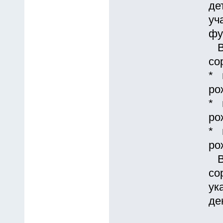
де
уч
фу
В 
со
* 
ро
* 
ро
* 
ро
В 
со
ук
де