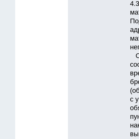
4.
ма
По
ад
ма
не
Су
со
вр
бр
(о
с 
об
пу
на
вы