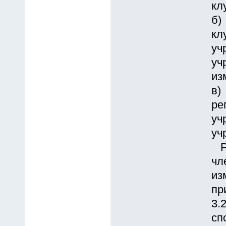
кл
б)
кл
уч
уч
из
в)
ре
уч
уч
Ре
чл
из
пр
3.
сп