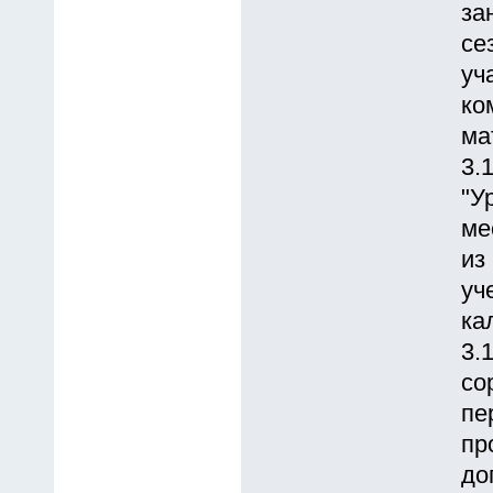
за
се
уч
ко
ма
3.
"У
ме
из
уч
ка
3.
со
пе
пр
до