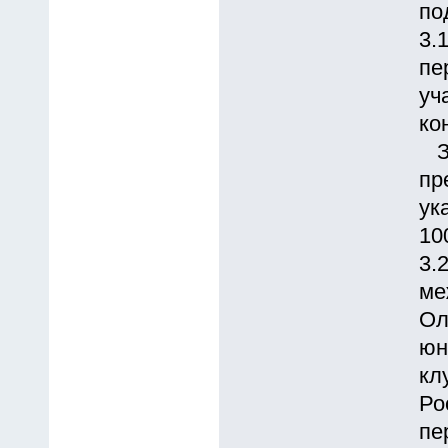
по
3.
пе
уч
ко
За
пр
ук
10
3.
ме
Ол
юн
кл
Ро
пе