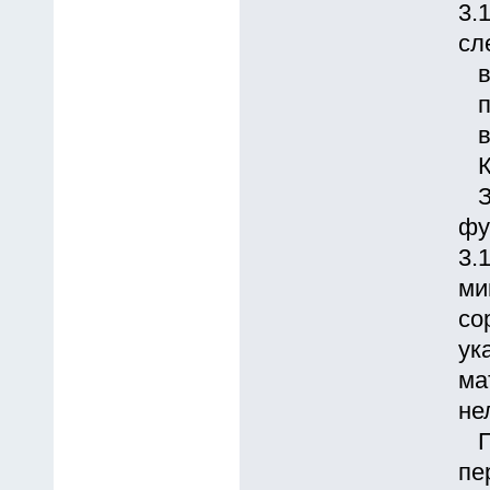
3.
сл
вы
пе
вт
Ку
За
фу
3.
ми
со
ук
ма
не
Пp
пе