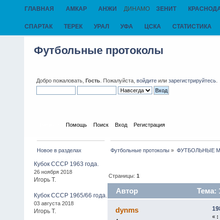
ГЛАВНАЯ
АМКАР
АНЖИ
ДИНАМО
ЗЕНИТ
КРАСНОД
СПАРТАК
ТЕРЕК
УРАЛ
УФА
ЦСКА
СТАТИСТИКА
Футбольные протоколы
Добро пожаловать,
Гость
. Пожалуйста,
войдите
или
зарегистрируйтесь
.
Начало
Помощь
Поиск
Вход
Регистрация
Новое в разделах
Футбольные протоколы
»
ФУТБОЛЬНЫЕ МАТ
Кубок СССР 1963 года.
26 ноября 2018
Страницы:
1
Игорь Т.
Автор
Тема: 
Кубок СССР 1965/66 года.
03 августа 2018
19
dynms
Игорь Т.
«
: