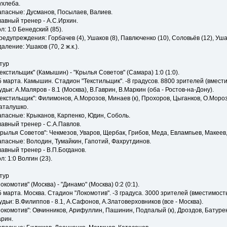
ухлеба.
апасные: Дусманов, Посылаев, Валиев.
лавный тренер - А.С.Ирхин.
ол: 1:0 Бенедский (85).
редупреждения: Горбачев (4), Ушаков (8), Павлюченко (10), Соловьёв (12), Ушак
даление: Ушаков (70, 2 ж.к.).
 тур
Текстильщик" (Камышин) - "Крылья Советов" (Самара) 1:0 (1:0).
5 марта. Камышин. Стадион "Текстильщик". -8 градусов. 8800 зрителей (вмести
удьи: А.Маляров - 8.1 (Москва), В.Гаврин, В.Маркин (оба - Ростов-на-Дону).
Текстильщик": Филимонов, А.Морозов, Минаев (к), Прохоров, Цыганков, О.Мороз
аталушко.
апасные: Крыканов, Карпенко, Юдин, Соболь.
лавный тренер - С.А.Павлов.
Крылья Советов": Чекмезов, Уваров, Щербак, Грибов, Меда, Евлампьев, Макеев,
апасные: Володин, Тумайкин, Гапотий, Фахрутдинов.
лавный тренер - В.П.Богданов.
л: 1:0 Волгин (23).
 тур
Локомотив" (Москва) - "Динамо" (Москва) 0:2 (0:1).
5 марта. Москва. Стадион "Локомотив". -3 градуса. 3000 зрителей (вместимость
удьи: В.Филиппов - 8.1, А.Сафонов, А.Златоверховников (все - Москва).
Локомотив": Овчинников, Арифуллин, Пашинин, Подпалый (к), Дроздов, Батурен
арин.