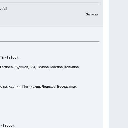
r/all
Записан
ь - 19100).
 Гаглоев (Кудинов, 65), Осипов, Маслов, Копылов
 (к), Карпин, Пятницкий, Ледяхов, Бесчастных.
- 12500).