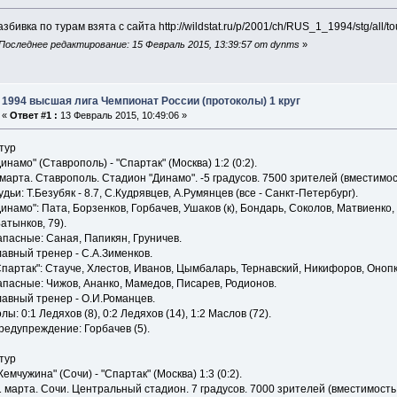
збивка по турам взята с сайта http://wildstat.ru/p/2001/ch/RUS_1_1994/stg/all/tou
Последнее редактирование: 15 Февраль 2015, 13:39:57 от dynms
»
1994 высшая лига Чемпионат России (протоколы) 1 круг
«
Ответ #1 :
13 Февраль 2015, 10:49:06 »
 тур
Динамо" (Ставрополь) - "Спартак" (Москва) 1:2 (0:2).
 марта. Ставрополь. Стадион "Динамо". -5 градусов. 7500 зрителей (вместимост
удьи: Т.Безубяк - 8.7, С.Кудрявцев, А.Румянцев (все - Санкт-Петербург).
Динамо": Пата, Борзенков, Горбачев, Ушаков (к), Бондарь, Соколов, Матвиенко,
Батынков, 79).
апасные: Саная, Папикян, Груничев.
лавный тренер - С.А.Зименков.
Спартак": Стауче, Хлестов, Иванов, Цымбаларь, Тернавский, Никифоров, Онопко
апасные: Чижов, Ананко, Мамедов, Писарев, Родионов.
лавный тренер - О.И.Романцев.
лы: 0:1 Ледяхов (8), 0:2 Ледяхов (14), 1:2 Маслов (72).
редупреждение: Горбачев (5).
 тур
Жемчужина" (Сочи) - "Спартак" (Москва) 1:3 (0:2).
1 марта. Сочи. Центральный стадион. 7 градусов. 7000 зрителей (вместимость 