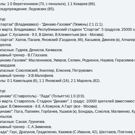
олы: 1:0 Веретенников (70, с пенальти), 1:1 Кокарев (86).
редупреждение: Ледовских (85).
 тур
Спартак" (Владикавказ) - "Динамо-Газовик" (Тюмень) 2:1 (1:1).
5 марта. Владикавказ. Республиканский стадион "Спартак". 5 градусов. 25000 з
удьи: С.Хусаинов - 9.0, В.Шипко, В.Клементьев (все - Москва).
Спартак": Хапов, Пагаев, Яновский (Газданов, 86), Касымов, Джиоев (к), Алчаги
орелов.
апасные: Гудиев, Денисов, Качмазов.
лавный тренер - В.Г.Газзаев.
Динамо-Газовик": Масленников, Умяров, Силкин, Родненок, Наумов, Герасимов (Р
овардаев.
апасные: Соколовский, Книллер, Елисеев, Петрукович.
лавный тренер - Э.В.Малофеев.
олы: 0:1 Камольцев (6), 1:1 Яновский (16), 2:1 Мархель (82).
 тур
Динамо" (Ставрополь) - "Лада" (Тольятти) 1:0 (0:0).
5 марта. Ставрополь. Стадион "Динамо". 1 градус. 10000 зрителей (вместимост
удьи: В.Овчинников - 8.8, А.Кожухов, А.Гарт (все - Москва).
Динамо": Пата, Папикян, Горбачев, Ушаков (к), Бондарь, Соколов, Матвиенко, К
опылов.
апасные: Саная, Груничев.
лавный тренер - С.А.Зименков.
Лада": Гаус, Драгунов, Градиленко, Каюмов (С.Иванов, 42), Шестаков, Плетнев,