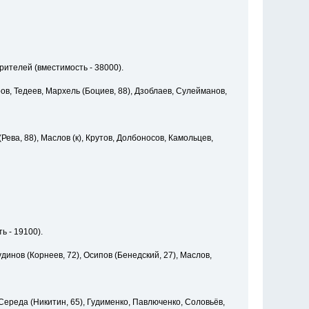
рителей (вместимость - 38000).
ров, Тедеев, Мархель (Боциев, 88), Дзоблаев, Сулейманов,
ева, 88), Маслов (к), Крутов, Долбоносов, Камольцев,
ь - 19100).
удинов (Корнеев, 72), Осипов (Бенедский, 27), Маслов,
 Середа (Никитин, 65), Гудименко, Павлюченко, Соловьёв,