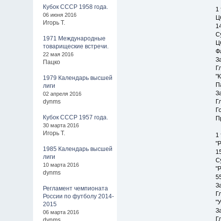
Кубок СССР 1958 года.
1
06 июня 2016
Ц
Игорь Т.
1
С
1971 Международные
Ц
товарищеские встречи.
Ф
22 мая 2016
З
Пацко
Г
"
1979 Календарь высшей
П
лиги
З
02 апреля 2016
dynms
Г
Г
Кубок СССР 1957 года.
П
30 марта 2016
Игорь Т.
1
"
1985 Календарь высшей
1
лиги
С
10 марта 2016
"
dynms
55
З
Регламент чемпионата
Г
России по футболу 2014-
"
2015
З
06 марта 2016
Г
dynms