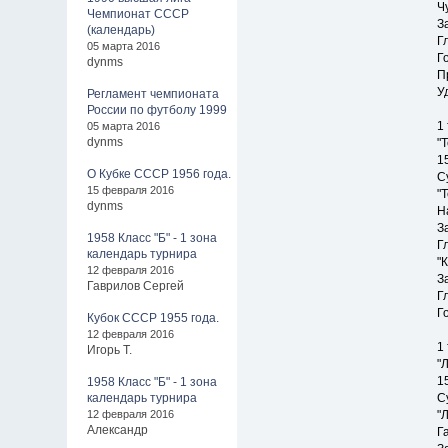
Ч
Чемпионат СССР
З
(календарь)
Г
05 марта 2016
Г
dynms
П
У
Регламент чемпионата
России по футболу 1999
1
05 марта 2016
dynms
"
1
О Кубке СССР 1956 года.
С
15 февраля 2016
"
dynms
Н
З
1958 Класс "Б" - 1 зона
Г
календарь турнира
"
12 февраля 2016
З
Гаврилов Сергей
Г
Го
Кубок СССР 1955 года.
12 февраля 2016
1
Игорь Т.
"
1
1958 Класс "Б" - 1 зона
календарь турнира
С
12 февраля 2016
"
Александр
Г