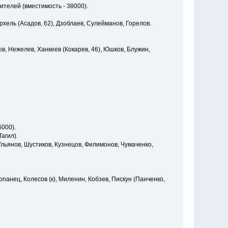
ителей (вместимость - 38000).
архель (Асадов, 62), Дзоблаев, Сулейманов, Горелов.
в, Нежелев, Ханкеев (Кокарев, 46), Юшков, Блужин,
6000).
Тагил).
Ульянов, Шустиков, Кузнецов, Филимонов, Чумаченко,
опанец, Колесов (к), Миленин, Кобзев, Пискун (Панченко,