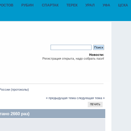
РОСТОВ
РУБИН
СПАРТАК
ТЕРЕК
УРАЛ
УФА
ЦСКА
Новости:
Регистрация открыта, надо собрать пазл!
России (протоколы)
« предыдущая тема
следующая тема »
ПЕЧАТЬ
ано 2660 раз)