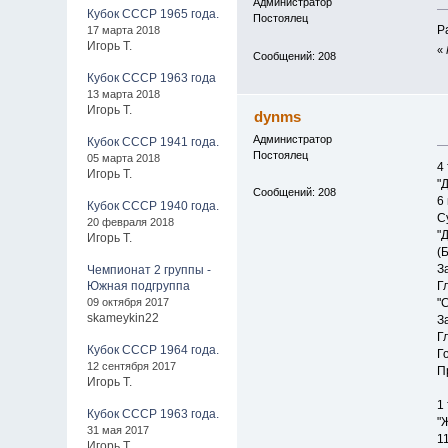
Администратор
Кубок СССР 1965 года.
Постоялец
Ра
17 марта 2018
Игорь Т.
«
Сообщений: 208
Кубок СССР 1963 года
13 марта 2018
Игорь Т.
dynms
Администратор
Кубок СССР 1941 года.
Постоялец
05 марта 2018
4
Игорь Т.
"
Сообщений: 208
6
Кубок СССР 1940 года.
С
20 февраля 2018
"
Игорь Т.
(
З
Чемпионат 2 группы -
Южная подгруппа
Г
09 октября 2017
"
skameykin22
З
Г
Кубок СССР 1964 года.
Го
12 сентября 2017
П
Игорь Т.
1
Кубок СССР 1963 года.
"
31 мая 2017
1
Игорь Т.