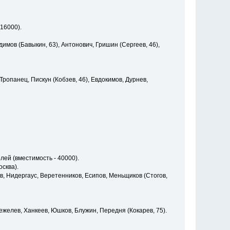
 16000).
имов (Бавыкин, 63), Антонович, Гришин (Сергеев, 46),
 Тропанец, Пискун (Кобзев, 46), Евдокимов, Дурнев,
лей (вместимость - 40000).
осква).
в, Нидергаус, Веретенников, Есипов, Меньщиков (Стогов,
ежелев, Ханкеев, Юшков, Блужин, Передня (Кокарев, 75).