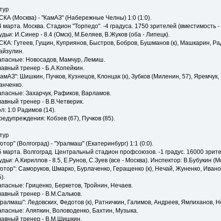
 тур
СКА (Москва) - "КамАЗ" (Набережные Челны) 1:0 (1:0).
4 марта. Москва. Стадион "Торпедо". -4 градуса. 1750 зрителей (вместимость -
удьи: И.Синер - 8.4 (Омск), М.Беляев, В.Жуков (оба - Липецк).
СКА: Гутеев, Гущин, Куприянов, Быстров, Бобров, Бушманов (к), Машкарин, Рад
айзулин.
апасные: Новосадов, Мамчур, Лемиш.
лавный тренер - Б.А.Копейкин.
КамАЗ": Шишкин, Пучков, Кузнецов, Клонцак (к), Зубков (Миленин, 57), Яремчук,
анченко.
апасные: Захарчук, Рафиков, Варламов.
лавный тренер - В.В.Четверик.
ол: 1:0 Радимов (14).
редупреждения: Кобзев (67), Пучков (85).
 тур
Ротор" (Волгоград) - "Уралмаш" (Екатеринбург) 1:1 (0:0).
5 марта. Волгоград. Центральный стадион профсоюзов. -1 градус. 16000 зрите
удьи: А.Кириллов - 8.5, Е.Рунов, С.Зуев (все - Москва). Инспектор: В.Бубукин (М
Ротор": Саморуков, Шмарко, Бурлаченко, Геращенко (к), Нечай, Жуненко, Ивано
).
апасные: Гриценко, Беркетов, Тройнин, Нечаев.
лавный тренер - В.М.Сальков.
Уралмаш": Ледовских, Федотов (к), Ратничкин, Галимов, Андреев, Ямлиханов, Н
апасные: Аляпкин, Воловоденко, Бахтин, Музыка.
лавный тренер - В.М.Шишкин.