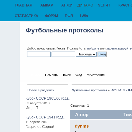
ГЛАВНАЯ
АМКАР
АНЖИ
ДИНАМО
ЗЕНИТ
КРАСН
СТАТИСТИКА
ФОРУМ
ПФЛ
1Win
Футбольные протоколы
Добро пожаловать,
Гость
. Пожалуйста,
войдите
или
зарегистрируйте
Начало
Помощь
Поиск
Вход
Регистрация
Новое в разделах
Футбольные протоколы
»
ФУТБОЛЬНЫЕ 
Кубок СССР 1965/66 года.
03 августа 2018
Страницы:
1
Игорь Т.
Автор
Тема
Кубок СССР 1941 года.
11 апреля 2018
dynms
Гаврилов Сергей