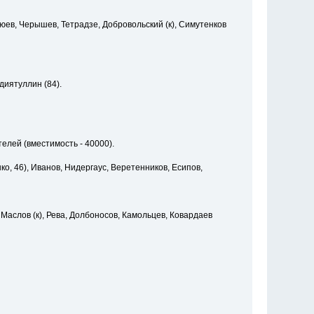
юев, Черышев, Тетрадзе, Добровольский (к), Симутенков
диятуллин (84).
елей (вместимость - 40000).
ко, 46), Иванов, Нидергаус, Веретенников, Есипов,
 Маслов (к), Рева, Долбоносов, Камольцев, Ковардаев