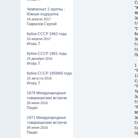
С
"
Чемпионат 2 группы -
Ф
Южная подгруппа
З
16 апреля 2017
Г
Гаврилов Сергей
"
Кубок СССР 1962 года.
Б
10 апреля 2017
З
Игорь Т.
Г
Г
Кубок СССР 1961 года.
П
23 декабря 2016
Игорь Т.
1
"
Кубок СССР 1959/60 года.
1
15 августа 2016
С
Игорь Т.
"
Т
1979 Международные
З
товарищеские встречи.
Г
28 июня 2016
"
Пацко
М
1971 Международные
З
товарищеские встречи.
Г
09 июня 2016
Г
Пацко
П