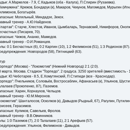
удьи: А.Маркелов - 7.9, С.Кадыков (оба - Калуга), П.Спирин (Рузаевка).
Жемчужина": Крюков, Бондарук (к), Макаров, Чекунов, Магомедов, Мурыгин (Игна
илимонов, Богатырёв.
апасные: Могильный, Миндадзе, Зекох.
лавный тренер - А.Ю.Найденов.
Спартак": Стауче, Хлестов, Иванов, Цымбаларь, Тернавский, Никифоров, Онопко
есчастных (Писарев, 70).
апасные: Чижов, Ананко, Мамедов.
лавный тренер - О.И.Романцев.
олы: 0:1 Бесчастных (6), 0:2 Карпин (10), 1:2 Филимонов (51), 1:3 Родионов (87).
редупреждения: Новгородов (58), Пятницкий (63).
 тур
Торпедо" (Москва) - "Локомотив" (Нижний Новгород) 2:1 (2:0).
3 марта. Москва. Стадион "Торпедо". 2 градуса. 3250 зрителей (вместимость - 
удьи: Ю.Чеботарев - 8.5, Е.Хомутянский, П.Стипиди (все - Краснодар).
Торпедо": Пчельников, Соловьёв, Востросаблин, Афанасьев (к), Ульянов, Шусти
алалаев (Прокопенко, 87), Паземов.
апасные: Харин, Корнаухов, Чельцов.
лавный тренер - Ю.М.Миронов.
Локомотив": Шанталосов, Осколков (к), Давыдов (Рыдный, 67), Рагулин, Путилин
оисеев, Герасимов.
апасные: Куликов, Савельев, Фролов.
лавный тренер - В.В.Овчинников.
олы: 1:0 Паземов (7), 2:0 Талалаев (11), 2:1 Арефьев (57).
редупреждения: Ульянов, Филимонов - Давыдов.