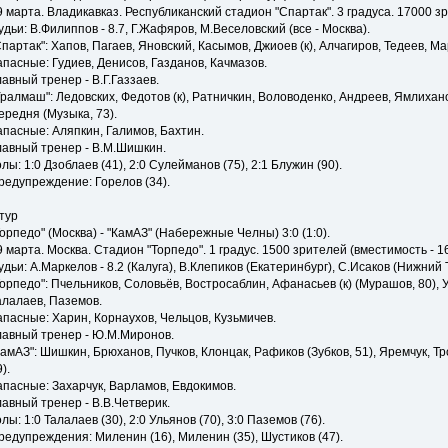
9 марта. Владикавказ. Республиканский стадион "Спартак". 3 градуса. 17000 зр
удьи: В.Филиппов - 8.7, Г.Жафяров, М.Веселовский (все - Москва).
Спартак": Хапов, Пагаев, Яновский, Касымов, Джиоев (к), Алчагиров, Тедеев, М
апасные: Гудиев, Денисов, Газданов, Качмазов.
лавный тренер - В.Г.Газзаев.
Уралмаш": Ледовских, Федотов (к), Ратничкин, Воловоденко, Андреев, Ямлихано
ередня (Музыка, 73).
апасные: Аляпкин, Галимов, Бахтин.
лавный тренер - В.М.Шишкин.
олы: 1:0 Дзоблаев (41), 2:0 Сулейманов (75), 2:1 Блужин (90).
редупреждение: Горелов (34).
 тур
Торпедо" (Москва) - "КамАЗ" (Набережные Челны) 3:0 (1:0).
9 марта. Москва. Стадион "Торпедо". 1 градус. 1500 зрителей (вместимость - 1
удьи: А.Маркелов - 8.2 (Калуга), В.Клепиков (Екатеринбург), С.Исаков (Нижний 
Торпедо": Пчельников, Соловьёв, Востросаблин, Афанасьев (к) (Мурашов, 80), 
алалаев, Паземов.
апасные: Харин, Корнаухов, Чельцов, Кузьмичев.
лавный тренер - Ю.М.Миронов.
КамАЗ": Шишкин, Брюханов, Пучков, Клонцак, Рафиков (Зубков, 51), Яремчук, Тр
).
апасные: Захарчук, Варламов, Евдокимов.
лавный тренер - В.В.Четверик.
олы: 1:0 Талалаев (30), 2:0 Ульянов (70), 3:0 Паземов (76).
редупреждения: Миленин (16), Миленин (35), Шустиков (47).