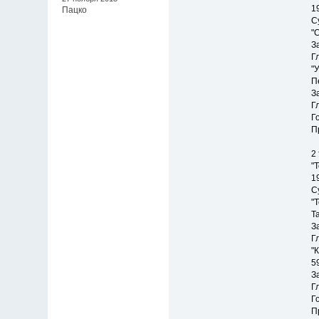
1
Пацко
С
"
З
Г
"
П
З
Г
Г
П
2
"
1
С
"
Т
З
Г
"
59
З
Г
Г
П