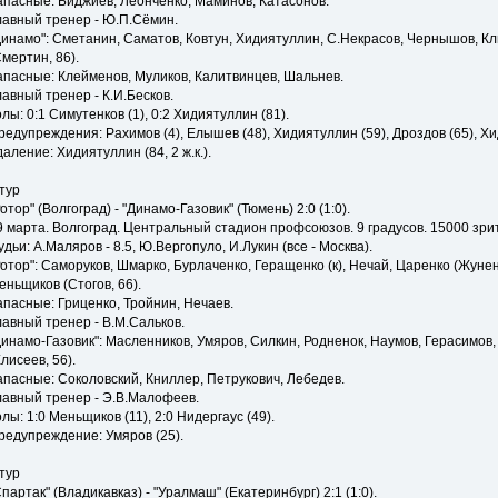
апасные: Биджиев, Леонченко, Маминов, Катасонов.
лавный тренер - Ю.П.Сёмин.
Динамо": Сметанин, Саматов, Ковтун, Хидиятуллин, С.Некрасов, Чернышов, Кл
Смертин, 86).
апасные: Клейменов, Муликов, Калитвинцев, Шальнев.
лавный тренер - К.И.Бесков.
олы: 0:1 Симутенков (1), 0:2 Хидиятуллин (81).
редупреждения: Рахимов (4), Елышев (48), Хидиятуллин (59), Дроздов (65), Хи
даление: Хидиятуллин (84, 2 ж.к.).
 тур
Ротор" (Волгоград) - "Динамо-Газовик" (Тюмень) 2:0 (1:0).
9 марта. Волгоград. Центральный стадион профсоюзов. 9 градусов. 15000 зрит
удьи: А.Маляров - 8.5, Ю.Вергопуло, И.Лукин (все - Москва).
Ротор": Саморуков, Шмарко, Бурлаченко, Геращенко (к), Нечай, Царенко (Жунен
еньщиков (Стогов, 66).
апасные: Гриценко, Тройнин, Нечаев.
лавный тренер - В.М.Сальков.
Динамо-Газовик": Масленников, Умяров, Силкин, Родненок, Наумов, Герасимов,
Елисеев, 56).
апасные: Соколовский, Книллер, Петрукович, Лебедев.
лавный тренер - Э.В.Малофеев.
олы: 1:0 Меньщиков (11), 2:0 Нидергаус (49).
редупреждение: Умяров (25).
 тур
Спартак" (Владикавказ) - "Уралмаш" (Екатеринбург) 2:1 (1:0).