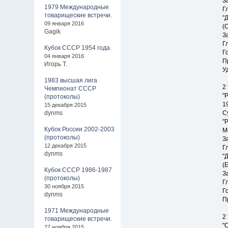
З
1979 Международные
Г
товарищеские встречи.
"
09 января 2016
(
Gagik
З
Г
Кубок СССР 1954 года.
Г
04 января 2016
П
Игорь Т.
У
1983 высшая лига
2
Чемпионат СССР
"
(протоколы)
1
15 декабря 2015
dynms
С
"
Кубок России 2002-2003
М
(протоколы)
З
12 декабря 2015
Г
dynms
"
(
Кубок СССР 1986-1987
З
(протоколы)
Г
30 ноября 2015
Г
dynms
П
1971 Международные
2
товарищеские встречи.
"
27 ноября 2015