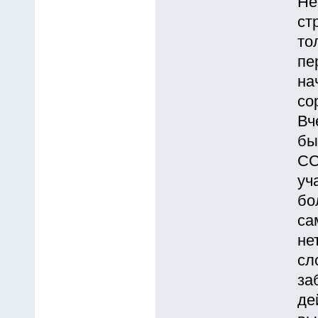
Не
ст
то
пе
на
со
Вч
бы
СС
уч
бо
са
не
сл
за
де