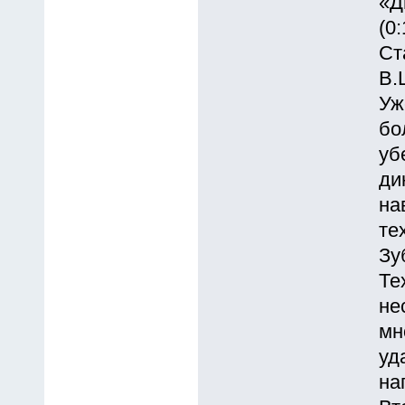
«Д
(0:
Ст
В.
Уж
бо
уб
ди
на
те
Зу
Те
не
мн
уд
на