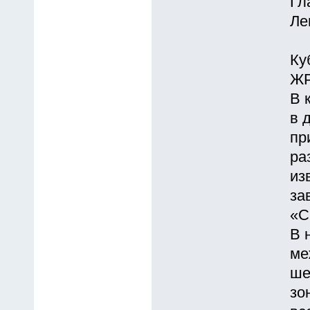
Гл
Ле
Ку
ЖР
В 
в 
пр
ра
из
за
«С
В 
ме
ше
зо