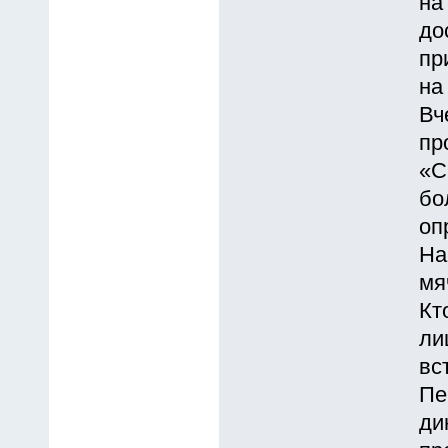
на
до
пр
на
Вч
пр
«С
бо
оп
На
мя
Кт
ли
вс
Пе
ди