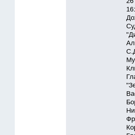
26
16
До
Су
"Д
Ал
С.
Му
Кл
Гл
"З
Ва
Бо
Ни
Фр
Ко