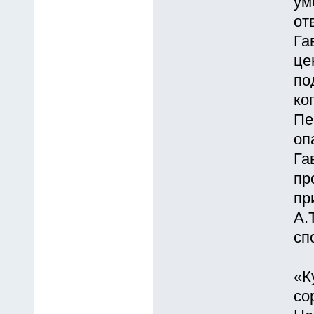
ум
от
Га
це
по
ко
Пе
оп
Га
пр
пр
А.
сп
«К
со