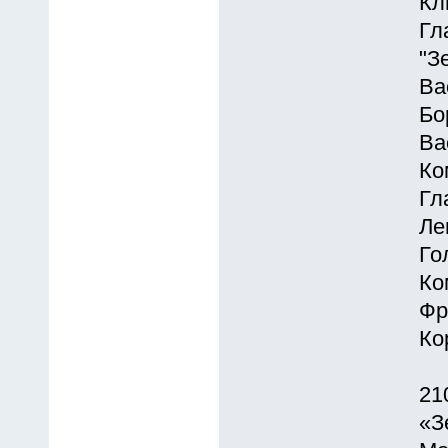
Кл
Гл
"З
Ва
Бо
Ва
Ко
Гл
Ле
Го
Ко
Фр
Ко
21
«З