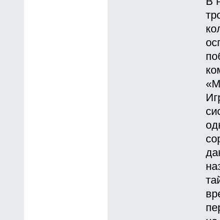
В 
тр
ко
ос
по
ко
«М
Иг
си
од
со
да
на
та
вр
пе