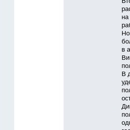
Вт
ра
на
ра
Но
бо
в 
Ви
по
В 
уд
по
ос
Ди
по
од