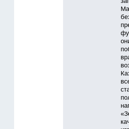
за
Ма
бе
пр
фу
он
по
вр
во
Ка
вс
ст
по
на
«З
ка