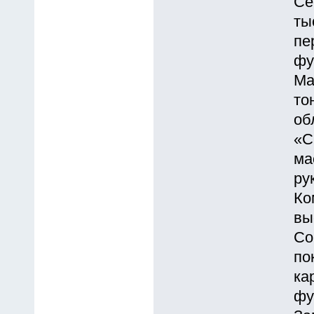
Се
ты
пе
фу
Ма
то
об
«С
ма
ру
Ко
вы
Со
по
ка
фу