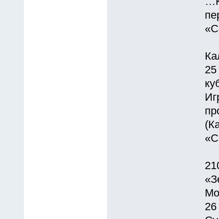
…К
пе
«С
Ка
25
ку
Иг
пр
(К
«С
21
«З
Мо
26