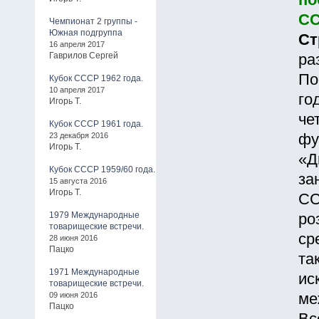
по
СС
Чемпионат 2 группы -
Южная подгруппа
Ст
16 апреля 2017
Гаврилов Сергей
ра
По
Кубок СССР 1962 года.
10 апреля 2017
го
Игорь Т.
че
Кубок СССР 1961 года.
23 декабря 2016
фу
Игорь Т.
«Д
Кубок СССР 1959/60 года.
за
15 августа 2016
Игорь Т.
СС
1979 Международные
ро
товарищеские встречи.
ср
28 июня 2016
Пацко
та
1971 Международные
ис
товарищеские встречи.
09 июня 2016
ме
Пацко