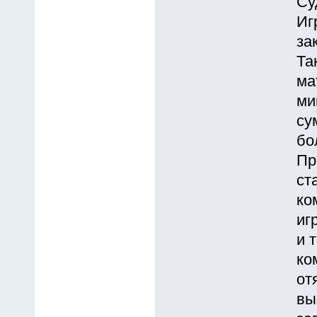
Су
Иг
за
Та
ма
ми
су
бо
Пр
ст
ко
иг
и 
ко
от
вы