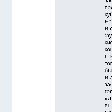
за
по
ку
Ер
В 
фу
ки
ко
П.
то
бы
В 
за
го
«Д
вы