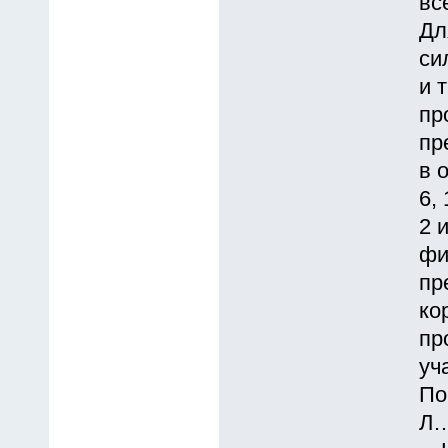
вс
Дл
си
и 
пр
пр
в 
6, 
2 
фи
пр
ко
пр
уч
По
Л