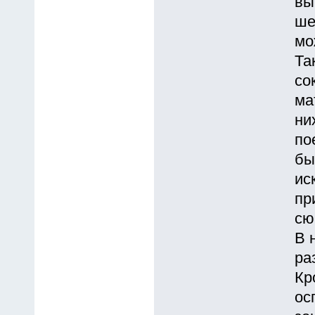
вы
ше
мо
Та
со
ма
ни
по
бы
ис
пр
сю
В 
ра
Кр
ос