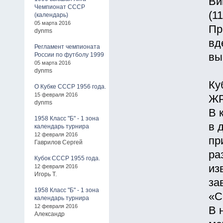
Ви
Чемпионат СССР
(11
(календарь)
05 марта 2016
Пр
dynms
вд
Регламент чемпионата
России по футболу 1999
вы
05 марта 2016
dynms
Ку
О Кубке СССР 1956 года.
15 февраля 2016
ЖР
dynms
В 
1958 Класс "Б" - 1 зона
в 
календарь турнира
12 февраля 2016
пр
Гаврилов Сергей
ра
Кубок СССР 1955 года.
из
12 февраля 2016
Игорь Т.
за
1958 Класс "Б" - 1 зона
«С
календарь турнира
12 февраля 2016
В 
Александр