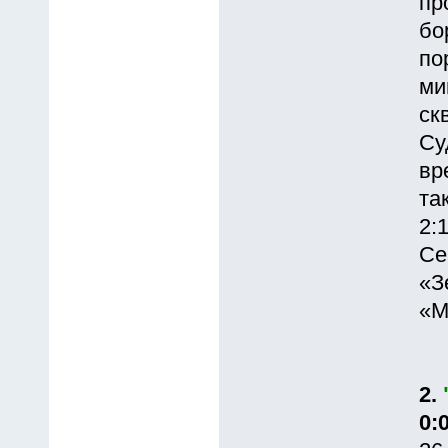
пр
бо
по
ми
ск
Су
вр
та
2:1
Се
«З
«М
2.
0: