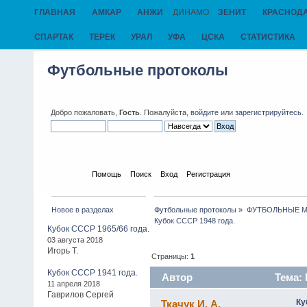
ГЛАВНАЯ
АМКАР
АНЖИ
ДИНАМО
ЗЕНИТ
КРАСНОД
СПАРТАК
ТЕРЕК
УРАЛ
УФА
ЦСКА
СТАТИСТИКА
Футбольные протоколы
Добро пожаловать,
Гость
. Пожалуйста,
войдите
или
зарегистрируйтесь
.
Начало
Помощь
Поиск
Вход
Регистрация
Новое в разделах
Футбольные протоколы
»
ФУТБОЛЬНЫЕ МАТЧ
Кубок СССР 1948 года.
Кубок СССР 1965/66 года.
03 августа 2018
Игорь Т.
Страницы:
1
Кубок СССР 1941 года.
Автор
Тема: 
11 апреля 2018
Гаврилов Сергей
Ку
Ткачук И. А.