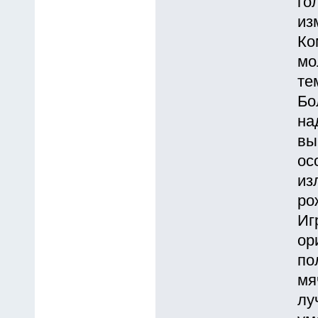
го
из
Ко
мо
те
Бо
на
вы
ос
из
ро
Иг
ор
по
мя
лу