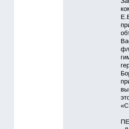
За
ко
Е.
пр
об
Ва
фл
ги
ге
Бо
пр
вы
эт
«С
ПЕ