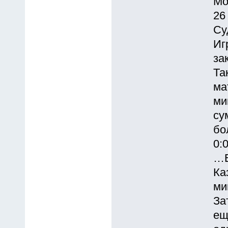
Мо
26
Су
Иг
за
Та
ма
ми
су
бо
0:
…В
Ка
ми
За
ещ