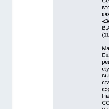
Се
вт
ка
«З
В.
(1
Ма
Ещ
ре
фу
вы
ст
со
На
СС