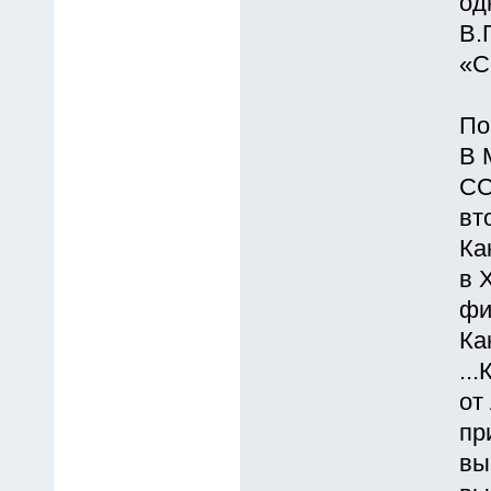
од
В.
«С
По
В 
СС
вт
Ка
в 
фи
Ка
..
от
пр
вы