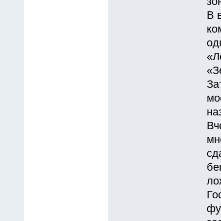
зо
В 
ко
од
«Л
«З
За
мо
на
Вч
мн
сд
бе
ло
Го
фу