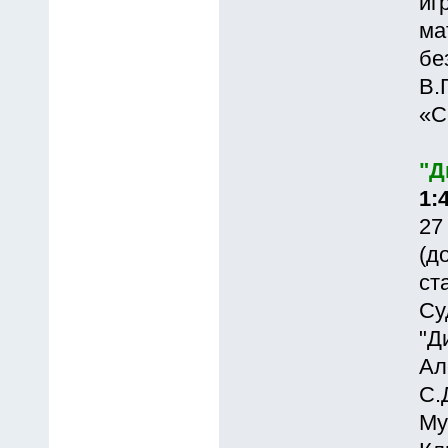
иг
ма
бе
В.
«С
"Д
1:4
27
(д
ст
Су
"Д
Ал
С.
Му