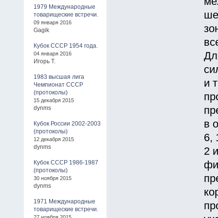
ме
1979 Международные
ше
товарищеские встречи.
09 января 2016
зо
Gagik
вс
Кубок СССР 1954 года.
Дл
04 января 2016
Игорь Т.
си
1983 высшая лига
и 
Чемпионат СССР
(протоколы)
пр
15 декабря 2015
dynms
пр
в 
Кубок России 2002-2003
(протоколы)
6, 
12 декабря 2015
dynms
2 
Кубок СССР 1986-1987
фи
(протоколы)
пр
30 ноября 2015
dynms
ко
1971 Международные
пр
товарищеские встречи.
27 ноября 2015