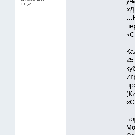
уч
Пацко
«Д
…К
пе
«С
Ка
25
ку
Иг
пр
(К
«С
Бо
Мо