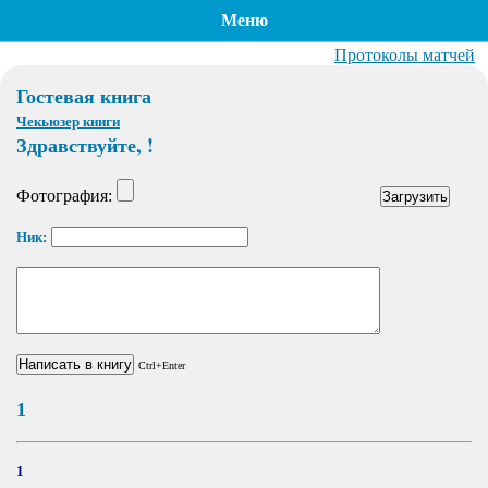
Меню
Протоколы матчей
Гостевая книга
Чекьюзер книги
Здравствуйте, !
Фотография:
Ник:
Ctrl+Enter
1
1