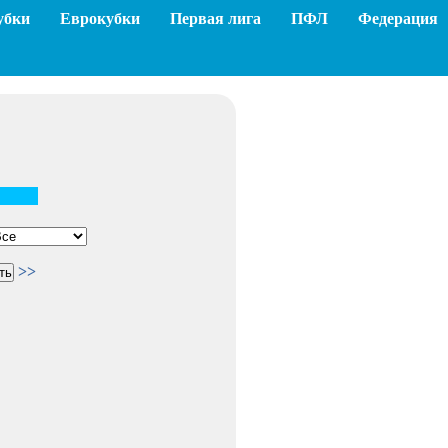
убки
Еврокубки
Первая лига
ПФЛ
Федерация
>>