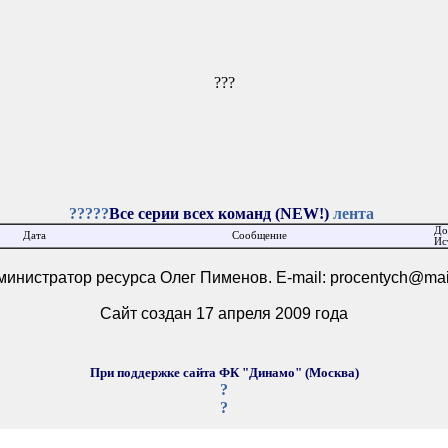
???
?????
Все серии всех команд (NEW!)
лента
До
Дата
Сообщение
Ис
министратор ресурса Олег Пименов. E-mail:
procentych@mai
Сайт создан 17 апреля 2009 года
При поддержке сайта ФК "Динамо" (Москва)
?
?