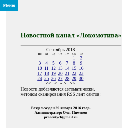
Меню
Новостной канал «Локомотива»
Сентябрь 2018
Пн
Вт
Ср
Чт
Пт
Сб
Вс
1
2
3
4
5
6
7
8
9
10
11
12
13
14
15
16
17
18
19
20
21
22
23
24
25
26
27
28
29
30
<<
<
•
>
>>
Новости добавляются автоматически,
методом сканирования RSS лент сайтов:
Раздел создан 29 января 2016 года.
Администратор: Олег Пименов
procentych@mail.ru