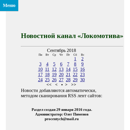
Меню
Новостной канал «Локомотива»
Сентябрь 2018
Пн
Вт
Ср
Чт
Пт
Сб
Вс
1
2
3
4
5
6
7
8
9
10
11
12
13
14
15
16
17
18
19
20
21
22
23
24
25
26
27
28
29
30
<<
<
•
>
>>
Новости добавляются автоматически,
методом сканирования RSS лент сайтов:
Раздел создан 29 января 2016 года.
Администратор: Олег Пименов
procentych@mail.ru