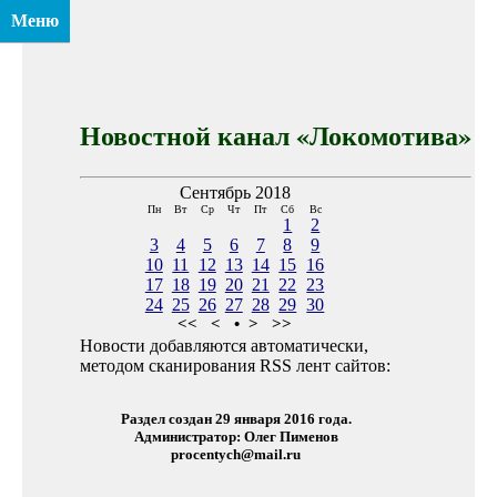
Меню
Новостной канал «Локомотива»
Сентябрь 2018
Пн
Вт
Ср
Чт
Пт
Сб
Вс
1
2
3
4
5
6
7
8
9
10
11
12
13
14
15
16
17
18
19
20
21
22
23
24
25
26
27
28
29
30
<<
<
•
>
>>
Новости добавляются автоматически,
методом сканирования RSS лент сайтов:
Раздел создан 29 января 2016 года.
Администратор: Олег Пименов
procentych@mail.ru