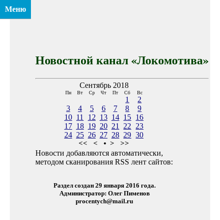
Меню
Новостной канал «Локомотива»
Сентябрь 2018
Пн
Вт
Ср
Чт
Пт
Сб
Вс
1
2
3
4
5
6
7
8
9
10
11
12
13
14
15
16
17
18
19
20
21
22
23
24
25
26
27
28
29
30
<<
<
•
>
>>
Новости добавляются автоматически,
методом сканирования RSS лент сайтов:
Раздел создан 29 января 2016 года.
Администратор: Олег Пименов
procentych@mail.ru