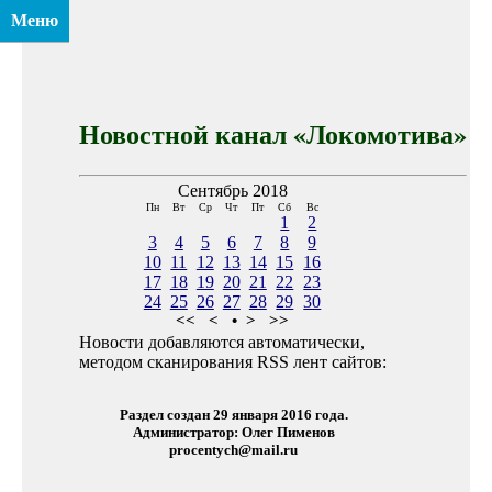
Меню
Новостной канал «Локомотива»
Сентябрь 2018
Пн
Вт
Ср
Чт
Пт
Сб
Вс
1
2
3
4
5
6
7
8
9
10
11
12
13
14
15
16
17
18
19
20
21
22
23
24
25
26
27
28
29
30
<<
<
•
>
>>
Новости добавляются автоматически,
методом сканирования RSS лент сайтов:
Раздел создан 29 января 2016 года.
Администратор: Олег Пименов
procentych@mail.ru