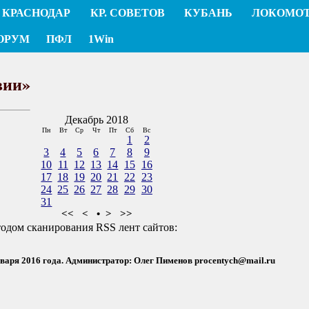
КРАСНОДАР
КР. СОВЕТОВ
КУБАНЬ
ЛОКОМО
ОРУМ
ПФЛ
1Win
вии»
Декабрь 2018
Пн
Вт
Ср
Чт
Пт
Сб
Вс
1
2
3
4
5
6
7
8
9
10
11
12
13
14
15
16
17
18
19
20
21
22
23
24
25
26
27
28
29
30
31
<<
<
•
>
>>
тодом сканирования RSS лент сайтов:
нваря 2016 года. Администратор: Олег Пименов
procentych@mail.ru