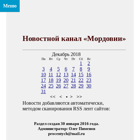
Меню
Новостной канал «Мордовии»
Декабрь 2018
Пн
Вт
Ср
Чт
Пт
Сб
Вс
1
2
3
4
5
6
7
8
9
10
11
12
13
14
15
16
17
18
19
20
21
22
23
24
25
26
27
28
29
30
31
<<
<
•
>
>>
Новости добавляются автоматически,
методом сканирования RSS лент сайтов:
Раздел создан 30 января 2016 года.
Администратор: Олег Пименов
procentych@mail.ru