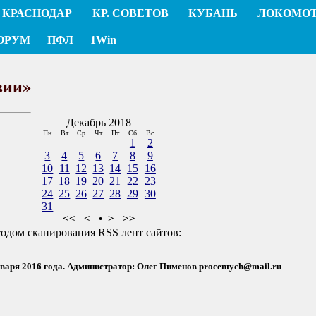
КРАСНОДАР
КР. СОВЕТОВ
КУБАНЬ
ЛОКОМО
ОРУМ
ПФЛ
1Win
вии»
Декабрь 2018
Пн
Вт
Ср
Чт
Пт
Сб
Вс
1
2
3
4
5
6
7
8
9
10
11
12
13
14
15
16
17
18
19
20
21
22
23
24
25
26
27
28
29
30
31
<<
<
•
>
>>
тодом сканирования RSS лент сайтов:
нваря 2016 года. Администратор: Олег Пименов
procentych@mail.ru