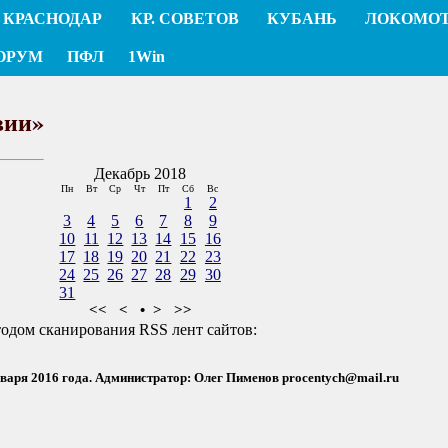
КРАСНОДАР
КР. СОВЕТОВ
КУБАНЬ
ЛОКОМО
ОРУМ
ПФЛ
1Win
вии»
Декабрь 2018
Пн
Вт
Ср
Чт
Пт
Сб
Вс
1
2
3
4
5
6
7
8
9
10
11
12
13
14
15
16
17
18
19
20
21
22
23
24
25
26
27
28
29
30
31
<<
<
•
>
>>
тодом сканирования RSS лент сайтов:
нваря 2016 года. Администратор: Олег Пименов
procentych@mail.ru