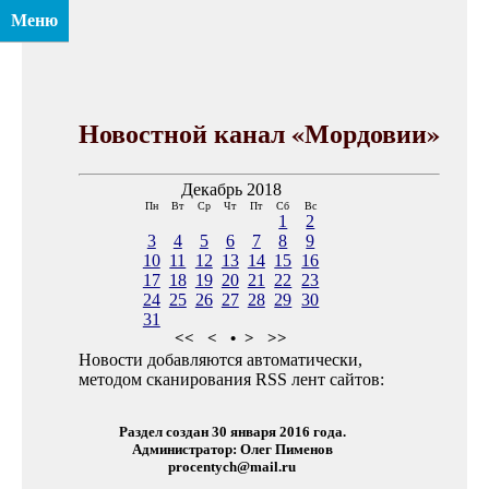
Меню
Новостной канал «Мордовии»
Декабрь 2018
Пн
Вт
Ср
Чт
Пт
Сб
Вс
1
2
3
4
5
6
7
8
9
10
11
12
13
14
15
16
17
18
19
20
21
22
23
24
25
26
27
28
29
30
31
<<
<
•
>
>>
Новости добавляются автоматически,
методом сканирования RSS лент сайтов:
Раздел создан 30 января 2016 года.
Администратор: Олег Пименов
procentych@mail.ru